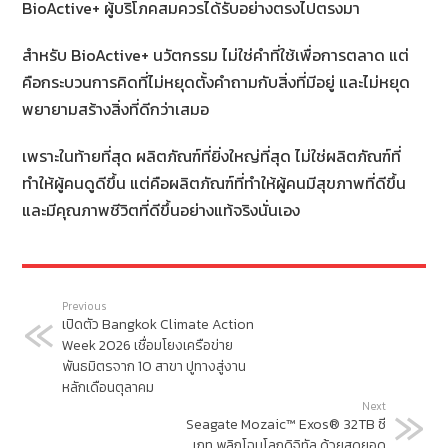
BioActive+ ผู้บริโภคสมควรได้รับอย่างตรงไปตรงมา
สำหรับ BioActive+ นวัตกรรม ไม่ใช่คำที่ใช้เพื่อการตลาด แต่
คือกระบวนการคิดที่ไม่หยุดตั้งคำถามกับสิ่งที่มีอยู่ และไม่หยุด
พยายามสร้างสิ่งที่ดีกว่าเสมอ
เพราะในท้ายที่สุด ผลิตภัณฑ์ที่ยิ่งใหญ่ที่สุด ไม่ใช่ผลิตภัณฑ์ที่
ทำให้ผู้คนดูดีขึ้น แต่คือผลิตภัณฑ์ที่ทำให้ผู้คนมีสุขภาพที่ดีขึ้น
และมีคุณภาพชีวิตที่ดีขึ้นอย่างแท้จริงนั่นเอง
Previous
เปิดตัว Bangkok Climate Action
Week 2026 เชื่อมโยงเครือข่าย
พันธมิตรจาก 10 สาขา ปูทางสู่งาน
หลักเดือนตุลาคม
Next
Seagate Mozaic™ Exos® 32TB ซี
เกท พลิกโฉมโลกดิจิทัล ด้วยสุดยอด