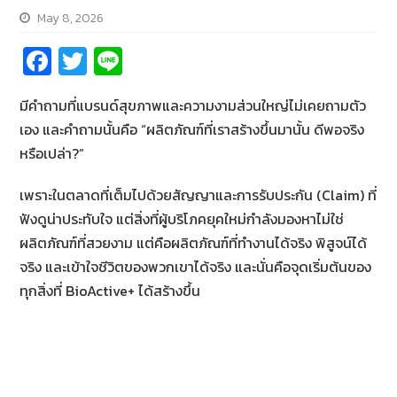
May 8, 2026
Fa
T
Li
ce
wi
n
มีคำถามที่แบรนด์สุขภาพและความงามส่วนใหญ่ไม่เคยถามตัว
b
tt
e
เอง และคำถามนั้นคือ “ผลิตภัณฑ์ที่เราสร้างขึ้นมานั้น ดีพอจริง
o
er
หรือเปล่า?”
o
k
เพราะในตลาดที่เต็มไปด้วยสัญญาและการรับประกัน (Claim) ที่
ฟังดูน่าประทับใจ แต่สิ่งที่ผู้บริโภคยุคใหม่กำลังมองหาไม่ใช่
ผลิตภัณฑ์ที่สวยงาม แต่คือผลิตภัณฑ์ที่ทำงานได้จริง พิสูจน์ได้
จริง และเข้าใจชีวิตของพวกเขาได้จริง และนั่นคือจุดเริ่มต้นของ
ทุกสิ่งที่ BioActive+ ได้สร้างขึ้น