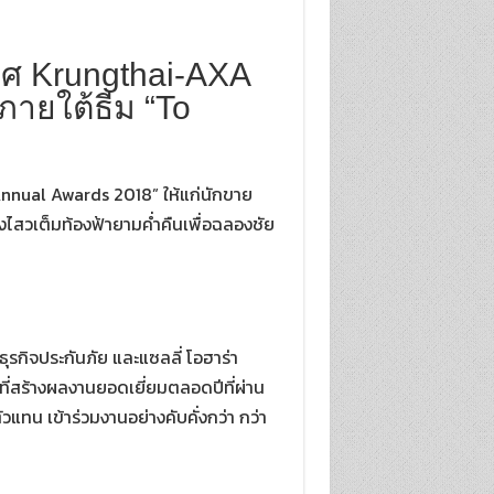
ิยศ Krungthai-AXA
ายใต้ธีม “To
Annual Awards 2018” ให้แก่นักขาย
งไสวเต็มท้องฟ้ายามค่ำคืนเพื่อฉลองชัย
รกิจประกันภัย และแซลลี่ โอฮาร่า
ี่สร้างผลงานยอดเยี่ยมตลอดปีที่ผ่าน
แทน เข้าร่วมงานอย่างคับคั่งกว่า กว่า