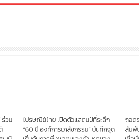
 ร่วม
ไปรษณีย์ไทย เปิดตัวแสตมป์ที่ระลึก
ถอดรห
ิ
“60 ปี องค์การเภสัชกรรม” บันทึกจุด
สัมพั
ชนนี
เริ่มต้นการพึ่งพาตนเองด้านยาของ
เชื่อ