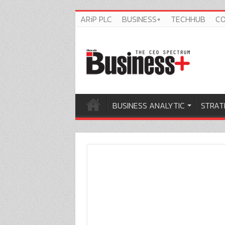
ARiP PLC
BUSINESS+
TECHHUB
C
BUSINESS ANALYTIC
STRAT