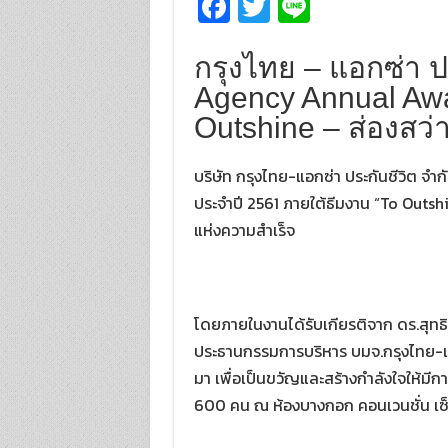
Fa
T
Li
ce
wi
n
b
tt
e
กรุงไทย – แอกซ่า ป
o
er
Agency Annual Awa
Outshine – ส่องสว่
o
k
บริษัท กรุงไทย-แอกซ่า ประกันชีวิต 
ประจำปี 2561 ภายใต้ธีมงาน “To Outshi
แห่งความสำเร็จ
โดยภายในงานได้รับเกียรติจาก ดร.สุทธ
ประธานกรรมการบริหาร บมจ.กรุงไทย-แอก
มา เพื่อเป็นขวัญและสร้างกำลังใจให้มี
600 คน ณ ห้องบางกอก คอนเวนชั่น เซ็นเตอ