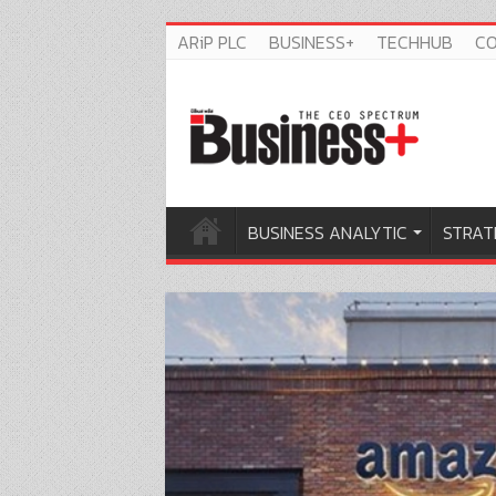
ARiP PLC
BUSINESS+
TECHHUB
C
BUSINESS ANALYTIC
STRAT