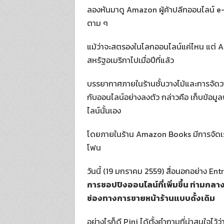
o
ลองหันมาดู Amazon ผู้ค้าปลีกออนไลน์ e-
k
ตาม ๆ
แม้ว่าจะสตรองในโลกออนไลน์แค่ไหน แต่ Am
สหรัฐอเมริกาไปเมื่อปีที่แล้ว
บรรยากาศภายในร้านชั้นวางไม้และการจัดวา
กับออนไลน์อย่างลงตัว กล่าวคือ เก็บข้อ
ไลน์นั้นเอง
โดยภายในร้าน Amazon Books มีการจัดเรต
โฟน
วันนี้ (19 มกราคม 2559) สื่อนอกอย่าง En
การชอปปิงออนไลน์ที่เพิ่มขึ้น ท่ามกลา
ช่องทางการขายหน้าร้านแบบดั้งเดิม
อย่างไรก็ดี Pini ได้ตั้งคำถามที่น่าสนใจไว้ว่