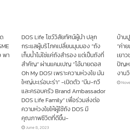
ิด
DOS Life โชว์วิสัยทัศน์ผู้นำ ปลุก
บ้านป
 SME
กระแสผู้บริโภคเปลี่ยนมุมมอง “ถัง
“ค่าย
ง พา
เก็บน้ำไม่ใช่แค่ถังสำรอง แต่เป็นถังที่
เยาวช
สำคัญ” ผ่านแคมเปญ “โอ้มายดอส
ปัญห
Oh My DOS! เพราะความห่วงใย มัน
งานวิ
ใหญ่บะเร่อบะร่า” -เปิดตัว “บีม-กวี
Nove
และครอบครัว Brand Ambassador
DOS Life Family” เพื่อร่วมส่งต่อ
ความห่วงใยให้ผู้ใช้ถัง DOS มี
คุณภาพชีวิตที่ดีขึ้น-
June 8, 2023