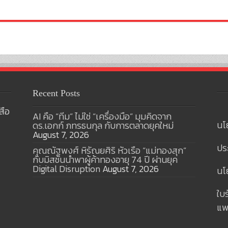
Recent Posts
สือ
AI คือ “ทีม” ไม่ใช่ “เครื่องมือ” มุมคิดจาก
นโ
ดร.เอกก์ ภทรธนกุล กับการตลาดยุคใหม่
August 7, 2026
ปร
คุณณัฐพงศ์ หิรัณยศิริ หัวเรือ “แม่ทองสุก”
กับมิสชันนำพาผู้ค้าทองอายุ 74 ปี ผ่านยุค
Digital Disruption
August 7, 2026
นโย
ใบ
แพ