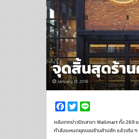
จุดสิ้นสุดร้าน
January 19, 2016
Fa
T
Li
ce
wi
n
หลังจากข่าวปิดสาขา Wallmart ทั้ง 269 แห่
b
tt
e
กำลังจะหมดยุคของร้านค้าปลีก แล้วจริง ๆ
o
er