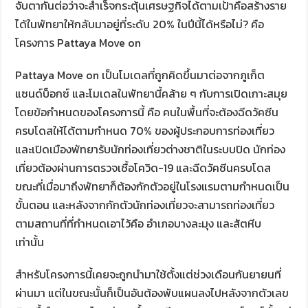
จับตากันต่อว่าจะสำเร็จกระตุ้นเศรษฐกิจได้ตามเป้าคือสร้างราย
ได้ในพัทยาให้กลับมาอยู่ที่ระดับ 20% ในปีนี้ได้หรือไม่? คือ
โครงการ Pattaya Move on
Pattaya Move on เป็นโมเดลที่ถูกคิดขึ้นมาต่อจากภูเก็ต
แซนด์บ็อกซ์ และโมเดลในพัทยานี้คล้าย ๆ กับการเปิดเกาะสมุย
โดยข้อกำหนดของโครงการนี้ คือ คนในพื้นที่จะต้องฉีดวัคซีน
ครบโดสให้ได้ตามกำหนด 70% ของผู้ประกอบการท่องเที่ยว
และเปิดเมืองพัทยารับนักท่องเที่ยวต่างชาติในระบบปิด นักท่อง
เที่ยวต้องผ่านการตรวจเชื้อโควิด-19 และฉีดวัคซีนครบโดส
ขณะที่เมื่อมาถึงพัทยาก็ต้องกักตัวอยู่ในโรงแรมตามกำหนดเป็น
ขั้นตอน และหลังจากกักตัวนักท่องเที่ยวจะสามารถท่องเที่ยว
ตามสถานที่ที่กำหนดเอาไว้คือ อำเภอบางละมุง และสัตหีบ
เท่านั้น
สำหรับโครงการนี้เคยจะถูกนำมาใช้ตั้งแต่ช่วงเดือนกันยายนที่
ผ่านมา แต่ในขณะนั้นก็เป็นอันต้องพับแผนลงไปหลังจากตัวเลข