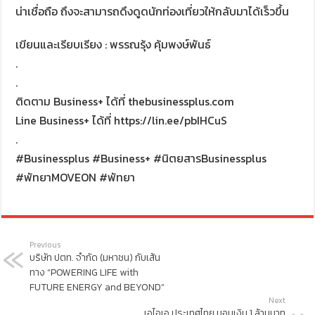
น่าเชื่อถือ ถึงจะสามารถดึงดูดนักท่องเที่ยวให้กลับมาได้เร็วขึ้น
เขียนและเรียบเรียง : พรรณรุ้ง คุ้มพงษ์พันธ์
.
.
ติดตาม Business+ ได้ที่ thebusinessplus.com
Line Business+ ได้ที่ https://lin.ee/pbIHCuS
.
#Businessplus #Business+ #นิตยสารBusinessplus
#พัทยาMOVEON #พัทยา
Previous
บริษัท ปตท. จำกัด (มหาชน) กับเส้น
ทาง “POWERING LIFE with
FUTURE ENERGY and BEYOND”
Next
เอไอเอ ประเทศไทย มอบเงิน 1 ล้านบาท