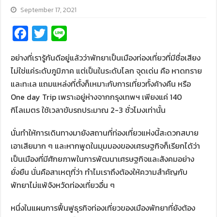
September 17, 2021
Fa
T
Li
ce
wi
n
อย่างที่เรารู้กันดีอยู่แล้วว่าพัทยาเป็นเมืองท่องเที่ยวที่มีชื่อเสียง
b
tt
e
ไม่ใช่แค่ระดับภูมิภาค แต่เป็นในระดับโลก จุดเด่น คือ หาดทราย
o
er
และทะเล แถมแหล่งที่ตั้งก็เหมาะกับการเที่ยวทั้งค้างคืน หรือ
o
One day Trip เพราะอยู่ห่างจากกรุงเทพฯ เพียงแค่ 140
k
กิโลเมตร ใช้เวลาขับรถประมาณ 2-3 ชั่วโมงเท่านั้น
นั่นทำให้การเดินทางมายังสถานที่ท่องเที่ยวแห่งนี้สะดวกสบาย
เอาเสียมาก ๆ และหากพูดในมุมมองของเศรษฐกิจก็เรียกได้ว่า
เป็นเมืองที่มีศักยภาพในการพัฒนาเศรษฐกิจและสังคมอย่าง
ยั่งยืน นั่นคือสาเหตุที่ว่า ทำไมเราถึงต้องให้ความสำคัญกับ
พัทยาไม่แพ้จังหวัดท่องเที่ยวอื่น ๆ
หนึ่งในแผนการฟื้นฟูธุรกิจท่องเที่ยวของเมืองพัทยาที่ยังต้อง