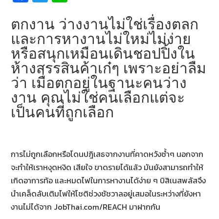
ce
wi
n
b
tt
e
ตกงาน ว่างงานไม่ใช่เรื่องตลก
o
er
และการหางานไม่ใหม่ไม่ง่าย
หรือสนุกเหมือนเดินชอปปิ้งใน
o
ห้างสรรสินค้าเก๋ๆ เพราะอย่าลืม
k
ว่า เมื่อตกอยู่ในฐานะคนว่าง
งาน คุณไม่ใช่คนเลือกแต่จะ
เป็นคนที่ถูกเลือก
การไม่ถูกเลือกหรือโดนปฎิเสธจากงานที่คาดหวังซ้ำๆ นอกจาก
จะทำให้เราหงุดหงิด เสียใจ ขาดรายได้แล้ว มันยังสามารถทำให้
เกิดอาการท้อ และหมดไฟในการหางานได้ง่าย ๆ บิสิเนสพลัสจึง
นำเคล็ดลับเติมไฟให้โชติช่วงชัชวาลอยู่เสมอในระหว่างที่ยังหา
งานไม่ได้จาก JobThai.com/REACH มาฝากกัน