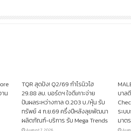
tore
TQR สุดปัง! Q2/69 กำไรนิวไฮ
MALE
งาน
29.88 ลบ. บอร์ดฯ ใจดีเคาะจ่าย
บาลดี
ปันผลระหว่างกาล 0.203 บ./หุ้น รับ
Check
ทรัพย์ 4 ก.ย.69 ครึ่งปีหลังลุยพัฒนา
ระบบก
ผลิตภัณฑ์-บริการ รับ Mega Trends
มาตร
August 7, 2026
Augu