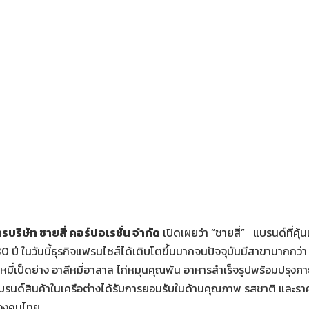
ริษัท ชายสี่ คอร์ปอเรชั่น จำกัด
เปิดเผยว่า “ชายสี่” แบรนด์ที่คุ้
 ปี ในวันนี้ธุรกิจแฟรนไชส์ได้เติบโตขึ้นมากจนปัจจุบันมีสาขามากกว
บะหมี่เป็ดย่าง อาลีหมี่ฮาลาล ไก่หมุนคุณพัน อาหารสำเร็จรูปพร้อมปรุงภ
รนด์สินค้าในเครือต่างได้รับการยอมรับในด้านคุณภาพ รสชาติ และราคาที่
กของคนไทย