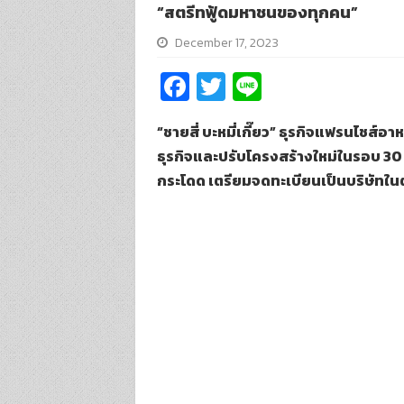
“สตรีทฟู้ดมหาชนของทุกคน”
December 17, 2023
Fa
T
Li
ce
wi
n
“ชายสี่ บะหมี่เกี๊ยว” ธุรกิจแฟรนไชส์อ
b
tt
e
ธุรกิจและปรับโครงสร้างใหม่ในรอบ 30 ปี
o
er
กระโดด เตรียมจดทะเบียนเป็นบริษัทใน
o
k