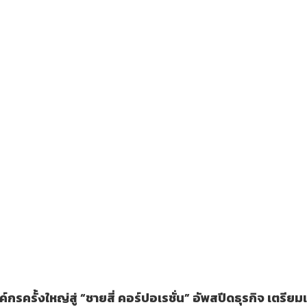
ค์กรครั้งใหญ่สู่ “ชายสี่ คอร์ปอเรชั่น” อัพสปีดธุรกิจ เตรียม