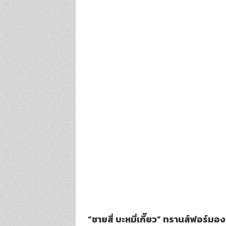
“ชายสี่ บะหมี่เกี๊ยว” ทรานส์ฟอร์มอง