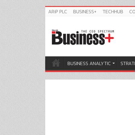
ARiP PLC
BUSINESS+
TECHHUB
C
BUSINESS ANALYTIC
STRAT