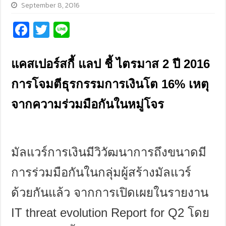
September 8, 2016
Fa
T
Li
ce
wi
n
b
tt
e
แคสเปอร์สกี้ แลป ชี้ ไตรมาส
2
ปี
2016
o
er
การโจมตีธุรกรรมการเงินโต
16%
เหตุ
o
จากความร่วมมือกันในหมู่โจร
k
มัลแวร์การเงินมีวิวัฒนาการถึงขนาดมี
การร่วมมือกันในกลุ่มผู้สร้างมัลแวร์
ด้วยกันแล้ว จากการเปิดเผยในรายงาน
IT threat evolution Report for Q2
โดย