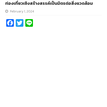
ท่องเที่ยวเชิงสร้างสรรค์เป็นมิตรต่อสิ่งแวดล้อม
February 1, 2024
Fa
T
Li
ce
wi
n
b
tt
e
o
er
o
k