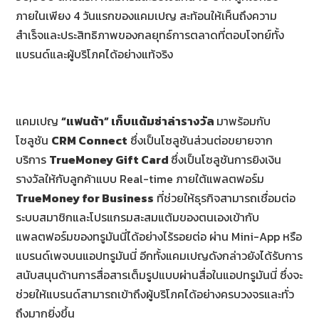
ภายในเพียง 4 วันแรกของแคมเปญ สะท้อนให้เห็นถึงความ
สำเร็จและประสิทธิภาพของกลยุทธ์การตลาดที่ตอบโจทย์ทั้ง
แบรนด์และผู้บริโภคได้อย่างแท้จริง
แคมเปญ
“แฟนต้า” เก็บแต้มซ่าล่ารางวัล
มาพร้อมกับ
โซลูชัน
CRM Connect
ซึ่งเป็นโซลูชันส่วนต่อขยายจาก
บริการ
TrueMoney Gift Card
ซึ่งเป็นโซลูชันการยิงเงิน
รางวัลให้กับลูกค้าแบบ Real-time ภายใต้แพลตฟอร์ม
TrueMoney for Business
ที่ช่วยให้ธุรกิจสามารถเชื่อมต่อ
ระบบสมาชิกและโปรแกรมสะสมแต้มของตนเองเข้ากับ
แพลตฟอร์มของทรูมันนี่ได้อย่างไร้รอยต่อ ผ่าน Mini-App หรือ
แบรนด์เพจบนแอปทรูมันนี่ อีกทั้งแคมเปญดังกล่าวยังได้รับการ
สนับสนุนด้านการสื่อสารเต็มรูปแบบผ่านสื่อในแอปทรูมันนี่ ซึ่งจะ
ช่วยให้แบรนด์สามารถเข้าถึงผู้บริโภคได้อย่างครบวงจรและทั่ว
ถึงมากยิ่งขึ้น