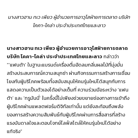
นางสาวฮาน ทเว เพียว ผู้อำนวยการอาวุโสฝ่ายการตลาด บริษัท
โคคา-โคล่า ประจำประเทศไทยและลาว
นางสาวฮาน ทเว เพียว ผู้อำนวยการอาวุโสฝ่ายการตลาด
บริษัท โคคา-โคล่า ประจำประเทศไทยและลาว
กล่าวว่า
“‘แฟนต้า’ ในฐานะแบรนด์เครื่องดื่มอัดลมกลิ่นผลไม้ที่มุ่งมั่น
สร้างประสบการณ์ความสนุกซ่า ผ่านกิจกรรมการสร้างการเชื่อม
โยงกับผู้บริโภคพร้อมทั้งสนับสนุนให้คนรุ่นใหม่ได้สนุกกับการ
แสดงความเป็นตัวเองได้อย่างเต็มที่ ความร่วมมือระหว่าง ‘แฟน
ต้า’ และ ‘ทรูมันนี่’ ในครั้งนี้ไม่เพียงช่วยขยายช่องทางการเข้าถึง
ผู้บริโภคผ่านแพลตฟอร์มดิจิทัลเท่านั้น แต่ยังสะท้อนถึงพลัง
ของการสร้างความสัมพันธ์กับผู้บริโภคผ่านการสื่อสารที่สร้าง
แรงบันดาลใจและตอบโจทย์ไลฟ์สไตล์ให้คนรุ่นใหม่ได้อย่าง
แท้จริง”