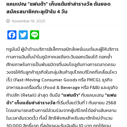
แคมเปญ “แฟนต้า” เก็บแต้มซ่าล่ารางวัล ดันยอด
สมัครสมาชิกทะลุเป้าใน 4 วัน
November 18, 2025
Fa
T
Li
ce
wi
n
ทรูมันนี่ ผู้นำด้านบริการอิเล็กทรอนิกส์เพย์เมนต์และผู้ให้บริการ
b
tt
e
ทางการเงินชั้นนำในภูมิภาคเอเชียตะวันออกเฉียงใต้ ตอกย้ำ
o
er
ศักยภาพในการเป็นพันธมิตรที่มอบโซลูชันทางการตลาดครบ
o
วงจรให้กับลูกค้าธุรกิจในกลุ่มสินค้าอุปโภคบริโภคที่เคลื่อนไหว
k
เร็ว (Fast-Moving Consumer Goods หรือ FMCG), ธุรกิจ
อาหารและเครื่องดื่ม (Food & Beverage หรือ F&B) และธุรกิจ
ค้าปลีก (Retail) ล่าสุด จับมือ
“แฟนต้า”
กับแคมเปญ
“แฟน
ต้า” เก็บแต้มซ่าล่ารางวัล
ที่เริ่มตั้งแต่วันที่ 1 กันยายน 2568
โดยสามารถสร้างการมีส่วนร่วมจากผู้บริโภคได้อย่างล้นหลาม
ในเวลาอันรวดเร็ว ทั้งนี้ สิทธิพิเศษสำหรับสมาชิกใหม่จำนวน
30,000 สิทธิ์แรก ที่สมัครและรับเงินคืน 10 บาท ถูกใช้ครบ