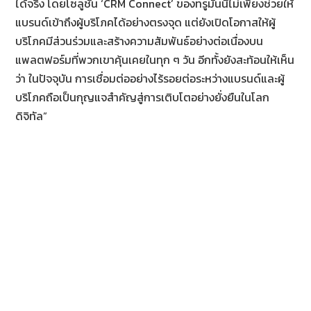
ได้จริง โดยโซลูชัน ‘CRM Connect’ ของทรูมันนี่ไม่เพียงช่วยให้
แบรนด์เข้าถึงผู้บริโภคได้อย่างตรงจุด แต่ยังเปิดโอกาสให้ผู้
บริโภคมีส่วนร่วมและสร้างความสัมพันธ์อย่างต่อเนื่องบน
แพลตฟอร์มที่พวกเขาคุ้นเคยในทุก ๆ วัน อีกทั้งยังสะท้อนให้เห็น
ว่า ในปัจจุบัน การเชื่อมต่ออย่างไร้รอยต่อระหว่างแบรนด์และผู้
บริโภคถือเป็นกุญแจสำคัญสู่การเติบโตอย่างยั่งยืนในโลก
ดิจิทัล”