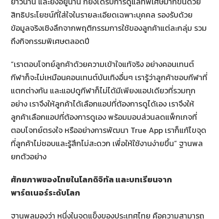
ยาวนาน และยิ่งอยู่นาน ก็ยิ่งได้รับการดูแลที่พิเศษมากขึ้นด้วย
สิทธิประโยชน์ที่ใส่ใจในรายละเอียดเฉพาะบุคคล รองรับด้วย
ข้อมูลจริงเชิงลึกจากพฤติกรรมการใช้ของลูกค้าแต่ละกลุ่ม รวม
ถึงกิจกรรมพิเศษตลอดปี
“เราตอบโจทย์ลูกค้าด้วยความเข้าใจแท้จริง อย่างคอนเทนต์
กีฬาก็จะไม่เหมือนคอนเทนต์บันเทิงอื่นๆ เรารู้ว่าลูกค้าชอบกีฬาที่
แตกต่างกัน และแอปดูกีฬาก็ไม่ได้มีเพียงแอปเดียวที่รวมทุก
อย่าง เราจึงให้ลูกค้าได้เลือกแอปที่ต้องการดูได้เอง เราจึงให้
ลูกค้าเลือกแอปที่ต้องการดูเอง พร้อมมอบส่วนลดแพ็กเกจที่
ตอบโจทย์ตรงใจ หรืออย่างการพัฒนา True App เราก็แก้ไขจุด
ที่ลูกค้าไม่ชอบและรู้สึกไม่สะดวก เพื่อให้ใช้งานง่ายขึ้น” ฐานพล
ยกตัวอย่าง
ศักยภาพของไทยในโลกดิจิทัล และบทเรียนจาก
พาร์ตเนอร์ระดับโลก
ฐานพลมองว่า หนึ่งในจุดแข็งของประเทศไทย คือความสามารถ