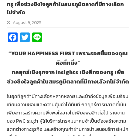
ทรู เพื่อช่วงชิงใจลูกค้าในสมรภูมิตลาดที่มีทางเลือก
ไม่จำกัด
August 9, 2025
Fa
T
Li
ce
wi
n
“YOUR HAPPINESS FIRST เพราะรอยยิ้มของคุณ
b
tt
e
คือที่หนึ่ง”
o
er
กลยุทธ์เชิงรุกจาก
Insights เชิงลึกของทรู เพื่อ
o
ช่วงชิงใจลูกค้าในสมรภูมิตลาดที่มีทางเลือกไม่จำกัด
k
ในยุคที่ลูกค้ามีทางเลือกหลากหลาย และเข้าถึงข้อมูลเพื่อเปรียบ
เทียบความชอบและความคุ้มค่าได้ทันที กลยุทธ์การตลาดที่เน้น
เพียงการสร้างความพึงพอใจอาจไม่เพียงพออีกต่อไป
รายงาน
ของ PwC
ระบุว่า ผู้ให้บริการโทรคมนาคมจำเป็นต้องสร้างความ
แตกต่างทางธุรกิจ และสร้างคุณค่าผ่านการนำเสนอบริการใหม่ๆ