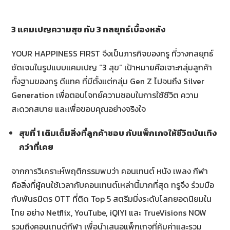
3 แคมเปญความสุข กับ 3 กลยุทธ์เบื้องหลัง
YOUR HAPPINESS FIRST จึงเป็นภารกิจของทรู ที่วางกลยุทธ์
ชัดเจนในรูปแบบแคมเปญ “3 สุข” เป้าหมายคือเจาะกลุ่มลูกค้า
ทั้งฐานของทรู ดีแทค ที่มีตั้งแต่กลุ่ม Gen Z ไปจนถึง Silver
Generation เพื่อตอบโจทย์ความชอบในการใช้ชีวิต ความ
สะดวกสบาย และเพื่อขอบคุณอย่างจริงใจ
สุขที่
1 เติมเต็มสิ่งที่ลูกค้าชอบ กับแพ็กเกจให้ชีวิตบันเทิง
กว่าที่เคย
จากการวิเคราะห์พฤติกรรมพบว่า คอนเทนต์ หนัง เพลง กีฬา
คือสิ่งที่ผู้คนใช้เวลากับคอนเทนต์เหล่านี้มากที่สุด ทรูจึง ร่วมมือ
กับพันธมิตร OTT ที่ติด Top 5 สตรีมมิ่งระดับโลกยอดนิยมใน
ไทย อย่าง Netflix, YouTube, iQIYI และ TrueVisions NOW
รวมถึงคอนเทนต์กีฬา เพื่อนำเสนอแพ็กเกจที่คุ้มค่าและรวม