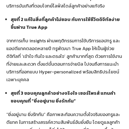
บริการบันเทิงที่ตอบโจทย์ไลฟ์สไตล์ลูกค้าอย่างแท้จริง
สุขที่
2 แก้ในสิ่งที่ลูกค้าไม่ชอบ กับการใช้ชีวิตดิจิทัลง่าย
ขึ้นผ่าน True App
จากการเก็บ insights ผ่านพฤติกรรมการใช้บริการแอปทรู และ
แอปดีแทคตลอดหลายปี ทรูพัฒนา True App ให้เป็นผู้ช่วย
ดิจิทัลที่ ‘เข้าใจ ทันใจ และตรงใจ’ ลูกค้ามากที่สุด ด้วยการใช้งาน
ที่ง่ายและสะดวก ตั้งแต่ขั้นตอนการจ่ายบิล ไปจนถึงการแนะนำ
บริการที่ออกแบบ Hyper-personalized พร้อมสิทธิประโยชน์
เฉพาะบุคคล
สุขที่
3 ขอบคุณลูกค้าอย่างจริงใจ เซอร์ไพรส์ แทนคำ
ขอบคุณที่ “ยิ่งอยู่นาน ยิ่งรักกัน”
“ยิ่งอยู่นาน ยิ่งรักกัน” คือภาพสะท้อนความตั้งใจจริงของทรูและ
ดีแทค ในการสร้างสรรค์ความสัมพันธ์อันยั่งยืน โดยดูแลลูกค้า