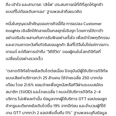
ถึง เข้าใจ และสามารถ ‘เสิร์ฟ’ ประสบการณ์ที่ดีที่สุดให้ลูกค้า
แบบที่ไม่ต้องเดินหาเอง” ฐานพลเล่าถึงแนวคิด
หนึ่งในกุญแจสำคัญของภารกิจนี้คือ การแปลง Customer
Insights เชิงลึกให้กลายเป็นกลยุทธ์เชิงรุก โดยการใช้ดาต้า
อย่างจริงจัง ผสานกับการรับฟังอย่างตั้งใจ เพื่อเข้าใจพฤติกรรม
และความคาดหวังที่แท้จริงของลูกค้า สิ่งที่ได้จึงไม่ใช่แค่การเกาะ
เทรนด์ แต่คือการเข้าถึง “วิถีชีวิต” ของผู้คนในโลกดิจิทัลที่
เปลี่ยนไปอย่างรวดเร็ว
“ตลาดดิจิทัลไทยยังเติบโตต่อเนื่อง ปัจจุบันมีผู้ใช้บริการดิจิทัล
แบบเสียค่าบริการกว่า 25 ล้านคน ใช้จ่ายเฉลี่ย 250 บาทต่อ
เดือน โดย 21.6% ยอมจ่ายเพื่อดูหนังหรือทีวีผ่านระบบสมัคร
สมาชิก (SVOD) และโดยเฉลี่ย 1 คนจะใช้บริการดิจิทัล 2-4
บริการ ไม่เพียงเท่านั้น ข้อมูลจากผู้ใช้บริการ OTT แอปของลูก
ค้าทรูและดีแทคยังเติบโตขึ้น 19% จากปีก่อน และจำนวนผู้ที่ใช้
งาน OTT มากกว่า 2 แอปเพิ่มขึ้นถึง 11%” ฐานพลระบุถึงข้อมูล