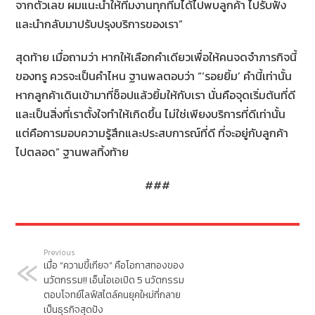
จากตัวเลข ผมแนะนำให้ทีมงานทุกทีมได้ไปพบลูกค้า ไปรับฟัง
และนำกลับมาปรับปรุงบริการของเรา”
สุดท้าย เมื่อถามว่า หากให้เลือกคำเดียวเพื่อให้คนจดจำภารกิจนี้
ของทรู ควรจะเป็นคำไหน ฐานพลตอบว่า “‘รอยยิ้ม’ คำนี้เท่านั้น
หากลูกค้าเดินเข้ามาที่ช็อปแล้วยิ้มให้กับเรา นั่นคือจุดเริ่มต้นที่ดี
และเป็นสิ่งที่เราตั้งใจทำให้เกิดขึ้น ไม่ใช่เพียงบริการที่ดีเท่านั้น
แต่คือการมอบความรู้สึกและประสบการณ์ที่ดี ที่จะอยู่กับลูกค้า
ไปตลอด” ฐานพลทิ้งท้าย
###
Previous
เมื่อ “ความขี้เกียจ” คือโอกาสทองของ
นวัตกรรม!! เอ็นไอเอเปิด 5 นวัตกรรม
ตอบโจทย์ไลฟ์สไตล์คนยุคใหม่ที่กลาย
เป็นธุรกิจสุดปัง