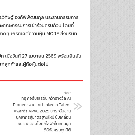
 ดร.วิศิษฐ์ องค์พิพัฒนกุล ประธานกรรมการ
 และคณะกรรมการเข้าร่วมครบถ้วน โดยที่
าดทุนกรณีคดีความหุ้น MORE ซึ่งบริษัท
ัท เมื่อวันที่ 27 เมษายน 2569 พร้อมยืนยัน
่ลูกค้าและผู้ถือหุ้นต่อไป
Next
ทรู คอร์ปอเรชั่น คว้ารางวัล AI
Pioneer จากเวที LinkedIn Talent
Awards APAC 2025 ยกระดับงาน
บุคลากรสู่มาตรฐานใหม่ ขับเคลื่อน
อนาคตตอบโจทย์ไลฟ์สไตล์คนยุค
ดิจิทัลครบทุกมิติ