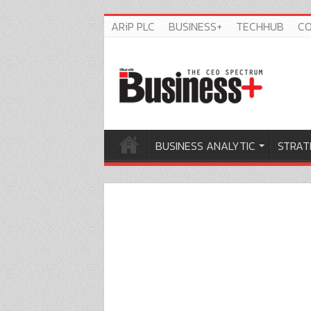
ARiP PLC
BUSINESS+
TECHHUB
C
BUSINESS ANALYTIC
STRAT