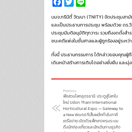
Fa
T
Li
ce
wi
n
บมจ.ทรีนีตี้ วัฒนา (TNITY) จัดประชุมสามัญ
b
tt
e
และเป็นประธานการประชุม พร้อมด้วย ดร.วีร
o
er
ประชุมมีมติอนุมัติทุกวาระ รวมถึงงดตั้ง
o
ชนะคดีแพ่งในชั้นศาลและผู้ถูกร้องอยู่ระหว
k
ทั้งนี้ ประธานกรรมการ ได้กล่าวขอบคุณผู้ถื
เดินหน้าสร้างการเติบโตอย่างยั่งยืน และมุ่
Previous
พืชสวนโลกอุดรธานี: ประตูสู่โลกใบ
ใหม่ Udon Thani International
Horticultural Expo — Gateway to
a New World ทีเส็บผนึกกำลังภาคี
เครือข่าย เปิดตัวแพ็กเกจครบระบบ
ดึงนักท่องเที่ยวและนักเดินทางธุรกิจ