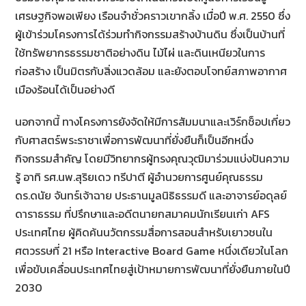
เศรษฐกิจพอเพียง เรือนจำชั่วคราวเขากลิ้ง เมื่อปี พ.ศ. 2550 ซึ่ง
ผู้เข้าร่วมโครงการได้ร่วมทำกิจกรรมสร้างบ้านดิน ซึ่งเป็นบ้านที่
ใช้ทรัพยากรธรรมชาติอย่างดิน ไม้ไผ่ และดินเหนียวในการ
ก่อสร้าง เป็นมิตรกับสิ่งแวดล้อม และยังตอบโจทย์สภาพอากาศ
เมืองร้อนได้เป็นอย่างดี
นอกจากนี้ ทางโครงการยังจัดให้มีการสัมมนาและเวิร์กช็อปเกี่ยว
กับศาสตร์พระราชาเพื่อการพัฒนาที่ยั่งยืนก็เป็นอีกหนึ่ง
กิจกรรมสำคัญ โดยมีวิทยากรผู้ทรงคุณวุฒิมาร่วมแบ่งปันความ
รู้ อาทิ รศ.นพ.สุริยเดว ทรีปาตี ผู้อำนวยการศูนย์คุณธรรม
ดร.ดนัย จันทร์เจ้าฉาย ประธานมูลนิธิธรรมดี และอาจารย์อดุลย์
ดาราธรรม ที่ปรึกษาและอดีตนายกสมาคมนักเรียนเก่า AFS
ประเทศไทย ผู้คิดค้นนวัตกรรมสื่อการสอนสำหรับเยาวชนใน
ศตวรรษที่ 21 หรือ Interactive Board Game หนึ่งเดียวในโลก
เพื่อขับเคลื่อนประเทศไทยสู่เป้าหมายการพัฒนาที่ยั่งยืนภายในปี
2030