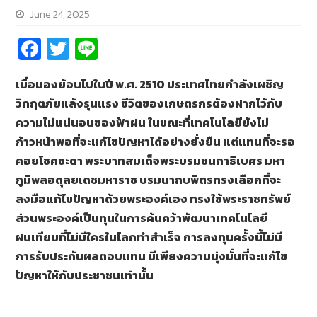
June 24, 2025
Fa
T
Li
ce
wi
n
เมื่อมองย้อนไปในปี พ.ศ. 2510 ประเทศไทยกำลังเผชิญ
b
tt
e
วิกฤตภัยแล้งรุนแรง ชีวิตของเกษตรกรต้องฝากไว้กับ
o
er
ความไม่แน่นอนของฟ้าฝน ในขณะที่เทคโนโลยียังไม่
o
ก้าวหน้าพอที่จะแก้ไขปัญหาได้อย่างยั่งยืน แต่แทนที่จะรอ
k
คอยโชคชะตา พระบาทสมเด็จพระบรมชนกาธิเบศร มหา
ภูมิพลอดุลยเดชมหาราช บรมนาถบพิตรทรงเลือกที่จะ
ลงมือแก้ไขปัญหาด้วยพระองค์เอง ทรงใช้พระราชทรัพย์
ส่วนพระองค์เป็นทุนในการค้นคว้าพัฒนาเทคโนโลยี
ฝนเทียมที่ไม่มีใครในโลกทำสำเร็จ การลงทุนครั้งนี้ไม่มี
การรับประกันผลตอบแทน มีเพียงความมุ่งมั่นที่จะแก้ไข
ปัญหาให้กับประชาชนเท่านั้น