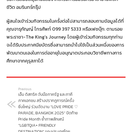
ชีวิต อมรินทร์กรุ๊ป
ผู้สนใจเข้าร่วมกิจกรรมในครั้งต่อไปสามารถสอบถามข้อมูลได้ที่
คุณจารุกัญญ์ โทรศัพท์ 099 397 5333 หรือเฟซบุ๊ก: ตามรอย
พระราชา-The King’s Journey โดยผู้เข้าร่วมกิจกรรมทุกท่าน
จะได้รับประกาศนียบัตรซึ่งสามารถนำไปใช้เป็นส่วนหนึ่งของการ
พัฒนาตนเองในการต่ออายุใบอนุญาตประกอบวิชาชีพทางการ
ศึกษาจากคุรุสภาได้
Previous
เอ็ม ดิสทริค จับมือภาครัฐ และภาคี
ภาคเอกชน สร้างปรากฏการณ์ครั้ง
ยิ่งใหญ่ ร่วมจัดงาน “LOVE PRIDE ♡
PARADE, BANGKOK 2025” ปิดท้าย
Pride Month ย้ำภาพลักษณ์
“LGBTQIA+ FRIENDLY
DESTINATION” ของประเทศไทย