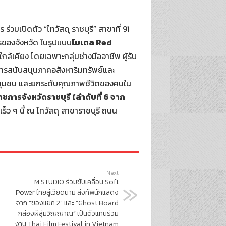
ร่วมเปิดตัว “ไทวัสดุ ราชบุรี” สาขาที่ 91
รของจังหวัด ในรูปแบบ
โมเดล Red
ใกล้เคียง โดยเฉพาะกลุ่มช่างมืออาชีพ ผู้รับ
การสนับสนุนภาคอสังหาริมทรัพย์และ
่ชุมชน และยกระดับคุณภาพชีวิตของคนใน
ชการจังหวัดราชบุรี (ลำดับที่ 6 จาก
ว ๆ นี้ ณ ไทวัสดุ สาขาราชบุรี ถนน
Next
M STUDIO ร่วมขับเคลื่อน Soft
Power ไทยสู่เวียดนาม ส่งทัพนักแสดง
จาก “ของแขก 2” และ “Ghost Board
กล่องผีสุ่มวิญญาณ” เป็นตัวแทนร่วม
งาน Thai Film Festival in Vietnam