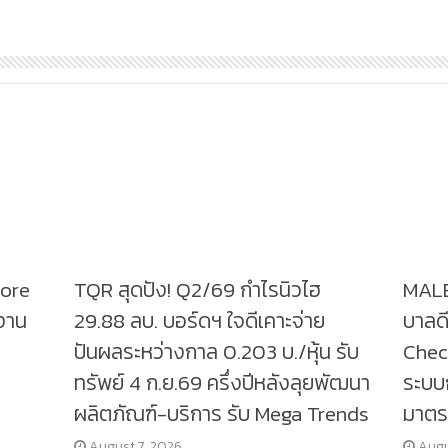
tore
TQR สุดปัง! Q2/69 กำไรนิวไฮ
MALE
งาน
29.88 ลบ. บอร์ดฯ ใจดีเคาะจ่าย
บาลดี
ปันผลระหว่างกาล 0.203 บ./หุ้น รับ
Check
ทรัพย์ 4 ก.ย.69 ครึ่งปีหลังลุยพัฒนา
ระบบก
ผลิตภัณฑ์-บริการ รับ Mega Trends
มาตร
August 7, 2026
Augu