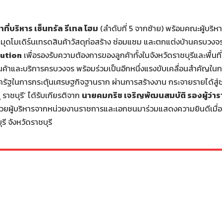
ที่บริหาร เซ็นทรัล รีเทล โฮม
(ลำดับที่ 5 จากซ้าย) พร้อมคณะผู้บริหาร 
มุดโมเดิร์นเทรดสินค้าวัสดุก่อสร้าง ซ่อมแซม และตกแต่งบ้านครบวงจ
ution
เพื่อรองรับความต้องการของลูกค้าทั้งในจังหวัดราชบุรีและพื้นที่
ินค้าและบริการครบวงจร พร้อมร่วมเป็นอีกหนึ่งแรงขับเคลื่อนสำคัญใน
ครัฐในการกระตุ้นเศรษฐกิจฐานราก ผ่านการสร้างงาน กระจายรายได้สู
ุ ราชบุรี’ ได้รับเกียรติจาก
นายคมกริช เจริญพัฒนสมบัติ รองผู้ว่ารา
วยผู้บริหารจากหน่วยงานราชการและเอกชนมาร่วมแสดงความยินดีเมื่อเร็
 จังหวัดราชบุรี