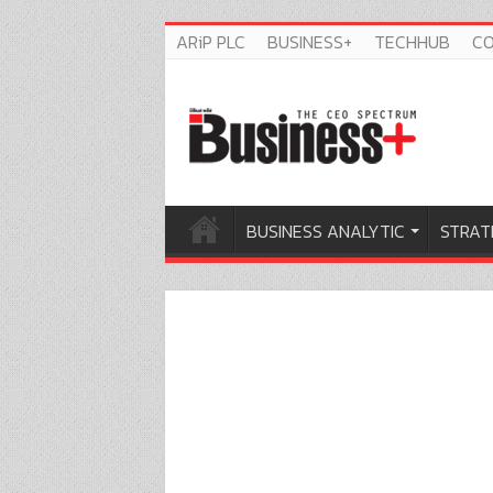
ARiP PLC
BUSINESS+
TECHHUB
C
BUSINESS ANALYTIC
STRAT