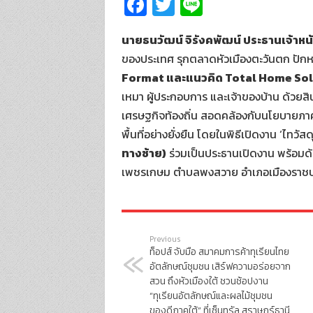
Fa
T
Li
ce
wi
n
นายธนวัฒน์ จิรังคพัฒน์ ประธานเจ้าหน้า
b
tt
e
ของประเทศ รุกตลาดหัวเมืองตะวันตก ปักห
o
er
Format และแนวคิด Total Home Sol
o
เหมา ผู้ประกอบการ และเจ้าของบ้าน ด้วยส
k
เศรษฐกิจท้องถิ่น สอดคล้องกับนโยบายภา
พื้นที่อย่างยั่งยืน โดยในพิธีเปิดงาน ‘ไทวัสด
ทางซ้าย)
ร่วมเป็นประธานเปิดงาน พร้อมด้
เพชรเกษม ตำบลพงสวาย อำเภอเมืองราชบุรี
Previous
ท็อปส์ จับมือ สมาคมการค้าทุเรียนไทย
อัตลักษณ์ชุมชน เสิร์ฟความอร่อยจาก
สวน ถึงหัวเมืองใต้ ชวนช้อปงาน
“ทุเรียนอัตลักษณ์และผลไม้ชุมชน
ของดีภาคใต้” ที่เซ็นทรัล สุราษฎร์ธานี