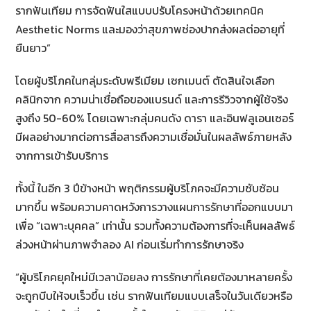
รากฟันเทียม การจัดฟันใสแบบปรับโครงหน้าด้วยเทคนิค
Aesthetic Norms และมองว่าสุขภาพช่องปากส่งผลต่ออายุที่
ยืนยาว”
โดยผู้บริโภคในกลุ่มระดับพรีเมียม เซกเมนต์ ตัดสินใจเลือก
คลินิกจาก ความน่าเชื่อถือของแบรนด์ และการรีวิวจากผู้ใช้จริง
สูงถึง 50-60% โดยเฉพาะกลุ่มคนดัง ดารา และอินฟลูเอนเซอร์
มีผลอย่างมากต่อการสื่อสารถึงความเชื่อมั่นในผลลัพธ์ภายหลัง
จากการเข้ารับบริการ
ทั้งนี้ ในอีก 3 ปีข้างหน้า พฤติกรรมผู้บริโภคจะมีความซับซ้อน
มากขึ้น พร้อมความคาดหวังการวางแผนการรักษาที่ออกแบบมา
เพื่อ “เฉพาะบุคคล” เท่านั้น รวมทั้งความต้องการที่จะเห็นผลลัพธ์
ล่วงหน้าผ่านภาพจำลอง AI ก่อนเริ่มทำการรักษาจริง
“ผู้บริโภคยุคใหม่มีเวลาน้อยลง การรักษาที่เคยต้องมาหลายครั้ง
จะถูกบีบให้จบเร็วขึ้น เช่น รากฟันเทียมแบบเสร็จในวันเดียวหรือ