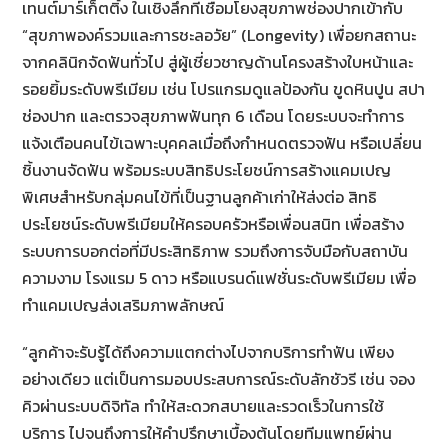
เทนต์มาร์เก็ตติ้ง ในเชิงลึกที่เชื่อมโยงสุขภาพช่องปากเข้ากับ
“สุขภาพองค์รวมและการชะลอวัย” (Longevity) เพื่อยกสถานะ
จากคลินิกจัดฟันทั่วไป สู่ผู้เชี่ยวชาญด้านโครงสร้างใบหน้าและ
รอยยิ้มระดับพรีเมียม เช่น โปรแกรมดูแลป้องกัน ขูดหินปูน สปา
ช่องปาก และตรวจสุขภาพฟันทุก 6 เดือน โดยระบบจะทำการ
แจ้งเตือนคนไข้เฉพาะบุคคลเมื่อถึงกำหนดตรวจฟัน หรือเปลี่ยน
ชิ้นงานจัดฟัน พร้อมระบบสิทธิประโยชน์การสร้างแคมเปญ
พิเศษสำหรับกลุ่มคนไข้ที่เป็นฐานลูกค้าเก่าให้ส่งต่อ สิทธิ
ประโยชน์ระดับพรีเมียมให้ครอบครัวหรือเพื่อนสนิท เพื่อสร้าง
ระบบการบอกต่อที่มีประสิทธิภาพ รวมถึงการจับมือกับสถาบัน
ความงาม โรงแรม 5 ดาว หรือแบรนด์แฟชั่นระดับพรีเมียม เพื่อ
ทำแคมเปญส่งเสริมภาพลักษณ์
“ลูกค้าจะรับรู้ได้ถึงความแตกต่างไปจากบริการทำฟัน เพียง
อย่างเดียว แต่เป็นการมอบประสบการณ์ระดับลักชัวรี เช่น จอง
คิวผ่านระบบดิจิทัล ทำให้สะดวกสบายและรวดเร็วในการใช้
บริการ ไปจนถึงการให้คำปรึกษาเบื้องต้นโดยทีมแพทย์ผ่าน