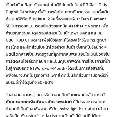
เจ็บตัวน้อยที่สุด ด้วยเทคโนโลยีที่ทันสมัยใน 4 มิติ คือ 1. Fully
Digital Dentistry ที่เข้ามาพลิกโฉมจากทันตกรรมแบบดั้งเดิม
สู่ระบบดิจิทัลเต็มรูปแบบ 2. เครื่องสแกนฟัน iTero Element
5D 3.การออกแบบรอยยิ้มด้วยเทคนิค Aesthetic Norms เพื่อ
คำนวณความสมดุลของสัดส่วนใบหน้าเฉพาะบุคคล และ 4.
CBCT (3D CT scan) เพื่อใช้วิเคราะห์โครงสร้างฟัน กระดูกขา
กรรไกร และสัดส่วนใบหน้าได้อย่างแม่นยำ ซึ่งเทคโนโลยีทั้ง 4
มิตินี้ได้กลายเป็นมาตรฐานที่ลูกค้ากลุ่มพรีเมียมใช้เป็นปัจจัยใน
การตัดสินใจเลือกคลินิก และเป็นคุณภาพด้านการให้บริการที่นำ
ไปสู่การบอกต่อ (Word-of-Mouth) โดยเป็นการสื่อสารที่มี
พลังอย่างมากในธุรกิจการแพทย์ คิดเป็นสัดส่วนการบอกต่อที่
แบรนด์ทำได้สูงถึง 50-60%
“นอกจาก มาตรฐานการรักษาจากทีมทันตแพทย์แล้ว การได้
ทันตแพทย์หญิงภัคพร ภัทราพรนันท์
ที่มีประสบการณ์การ
ทำงานที่เป็นมืออาชีพจากบริษัท Invisalign ประเทศไทย เข้ามา
เสริมทีมบริหารในตำแหน่ง ประธานเจ้าหน้าที่ฝ่ายปฏิบัติการ