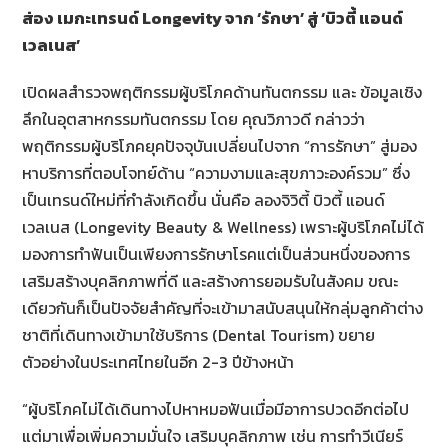
ส่อง เมกะเทรนด์ Longevity จาก ‘รักษา’ สู่ ‘บิวตี้ แอนด์
เวลเนส’
เปิดผลสำรวจพฤติกรรมผู้บริโภคด้านทันตกรรม และ ข้อมูลเชิง
ลึกในอุตสาหกรรมทันตกรรม โดย คุณวิภาวดี กล่าวว่า
พฤติกรรมผู้บริโภคยุคปัจจุบันเปลี่ยนไปจาก “การรักษา” สู่มอง
หาบริการที่ตอบโจทย์ด้าน “ความงามและสุขภาวะองค์รวม” ซึ่ง
เป็นเทรนด์ใหม่ที่กำลังเกิดขึ้น นั่นคือ ลองจิวิตี้ บิวตี้ แอนด์
เวลเนส (Longevity Beauty & Wellness) เพราะผู้บริโภคไม่ได้
มองการทำฟันเป็นเพียงการรักษาโรคแต่เป็นส่วนหนึ่งของการ
เสริมสร้างบุคลิกภาพที่ดี และสร้างการยอมรับในสังคม ขณะ
เดียวกันก็เป็นปัจจัยสำคัญที่จะเข้ามาสนับสนุนให้กลุ่มลูกค้าต่าง
ชาติที่เดินทางเข้ามาใช้บริการ (Dental Tourism) ขยาย
ตัวอย่างในประเทศไทยในอีก 2-3 ปีข้างหน้า
“ผู้บริโภคไม่ได้เดินทางไปหาหมอฟันเมื่อมีอาการปวดอีกต่อไป
แต่มาเพื่อเพิ่มความมั่นใจ เสริมบุคลิกภาพ เช่น การทำวีเนียร์