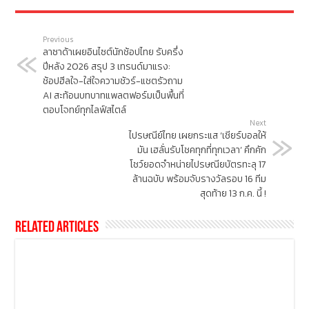
Previous
ลาซาด้าเผยอินไซต์นักช้อปไทย รับครึ่ง
ปีหลัง 2026 สรุป 3 เทรนด์มาแรง:
ช้อปฮีลใจ-ใส่ใจความชัวร์-แชตรัวถาม
AI สะท้อนบทบาทแพลตฟอร์มเป็นพื้นที่
ตอบโจทย์ทุกไลฟ์สไตล์
Next
ไปรษณีย์ไทย เผยกระแส ‘เชียร์บอลให้
มัน เฮลั่นรับโชคทุกที่ทุกเวลา’ คึกคัก
โชว์ยอดจำหน่ายไปรษณียบัตรทะลุ 17
ล้านฉบับ พร้อมจับรางวัลรอบ 16 ทีม
สุดท้าย 13 ก.ค. นี้ !
Related Articles