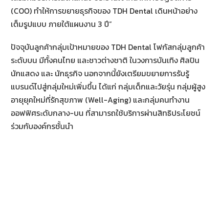
(COO) ทำให้การขยายธุรกิจของ TDH Dental เดินหน้าอย่าง
เต็มรูปแบบ ภายใต้แผนงาน 3 ปี”
ปัจจุบันลูกค้ากลุ่มเป้าหมายของ TDH Dental โฟกัสกลุ่มลูกค้า
ระดับบน มีทั้งคนไทย และชาวต่างชาติ ในวงการบันเทิง ศิลปิน
นักแสดง และ นักธุรกิจ นอกจากนี้ยังเตรียมขยายการรับรู้
แบรนด์ไปสู่กลุ่มใหม่เพิ่มขึ้น ได้แก่ กลุ่มเด็กและวัยรุ่น กลุ่มผู้สูง
อายุยุคใหม่ที่รักสุขภาพ (Well-Aging) และกลุ่มคนทำงาน
ออฟฟิศระดับกลาง-บน ที่สามารถใช้บริการผ่านสิทธิประโยชน์
ร่วมกับองค์กรชั้นนำ