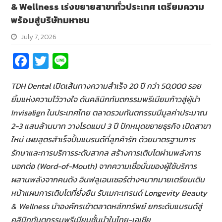
& Wellness เร่งขยายสาขาทั่วประเทศ เตรียมความ
พร้อมสู่บริษัทมหาชน
July 7, 2026
Fa
T
Li
ce
wi
n
TDH Dental เปิดเส้นทางความสำเร็จ
20
ปี กว่า
50
,
000
รอย
b
tt
e
ยิ้มแห่งความไว้วางใจ ดันคลินิกทันตกรรมพรีเมียม
ก้าวสู่ผู้นำ
o
er
Invisalign ในประเทศไทย ตลาดรวมทันตกรรมมีมูลค่าประมาณ
o
2-3
แสนล้านบาท วางโรดแมป
3
ปี ปักหมุดขยายธุรกิจ เปิดสาขา
k
ใหม่ เผยสูตรสำเร็จปั้นแบรนด์ที่ลูกค้ารัก ด้วยมาตรฐานการ
รักษาและการบริการระดับสากล สร้างการเติบโตผ่าน
พลังการ
บอกต่อ (Word-of-Mouth) จากความเชื่อมั่นของผู้ใช้บริการ
ผสานพลังจากคนดัง อินฟลูเอนเซอร์ต่างๆมากมายเตรียมเดิน
หน้าแผนการเติบโตที่ยั่งยืน รับเมกะเทรนด์ Longevity Beauty
& Wellness นำองค์กรเข้าตลาดหลักทรัพย์ ยกระดับแบรนด์สู่
คลินิกทันตกรรมพรีเมียมชั้นนำในไทย-เอเชีย