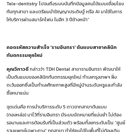
Tele-dentistry ไปจนถึงระบบบันทึกข้อมูลคนไข้แบบเชื่อมโยง
กันทุกสาขา และเตรียมนำปัญญาประดิษฐ์ หรือ AI มาใช้ในการ
ให้บริการผ่านสมาร์ทโฟน ในอีก 3 ปีข้างหน้า”
ถอดรหัสความสำเร็จ ‘รามอินทรา’ ต้นแบบสาขาคลินิก
ทันตกรรมยุคใหม่
คุณวิภาวดี
กล่าวว่า TDH Dental สาขารามอินทรา พัฒนาให้
เป็นต้นแบบของคลินิกทันตกรรมยุคใหม่ ทำเลกรุงเทพฯ ฝั่ง
ตะวันออกซึ่งเป็นทำเลศักยภาพสูงที่มีหมู่บ้านระดับหรูและกำลัง
ซื้อหนาแน่น
จุดเด่นคือ การนำบริการระดับ 5 ดาวจากสาขาต้นแบบ
(ทองหล่อ) มาไว้ที่รามอินทรา มีระบบนัดหมายที่แม่นยำ ไม่ต้อง
รอนานและการต้อนรับที่เป็นส่วนตัว พร้อมทั้งยกระดับเป็น “ศูนย์
รวมแพทย์เฉพาะทาง” ทุกสาขา ทำให้คนไข้ในพื้นที่ไม่ต้องเดิน