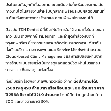
ประโยชน์กับลูกค้าที่สอบถาม ขณะเดียวกันก็พร้อมวางแผนเส้น
ทางเติบโตในสายงานสำหรับบุคลากร พร้อมระบบผลตอบแทนที่
สะท้อนถึงคุณภาพการรักษาและความพึงพอใจของคนไข้
ปัจจุบัน TDH Dental มีที่เปิดให้บริการใน 12 สาขาทั้งในไทยและ
ลาว เช่น ราชพฤกษ์ รามอินทรา และล่าสุดกำลังจะเปิดที่
กรุงเทพกรีฑา ซึ่งการขยายสาขาต้องรักษามาตรฐานเดียวกัน
ทั้งด้านบริการทางการแพทย์และ Service Mindset ผ่านระบบ
Cloud-based Clinic Management และการเปลี่ยนผ่านจาก
การรักษาแบบรายครั้งเป็นการดูแลตลอดชีวิต ผ่านโปรแกรม
การตรวจเช็คและดูแลต่อเนื่อง
ทั้งนี้ บริษัท โรงพยาบาลฟันทองหล่อ จำกัด
ตั้งเป้ารายได้ปี
2569
ทะลุ
450
ล้านบาท หรือเกือบแตะ
500
ล้านบาท จาก
ปี
2568
มีรายได้
321.9
ล้านบาท
โดยมีสัดส่วนลูกค้าคนไทย
70% และชาวต่างชาติ 30%