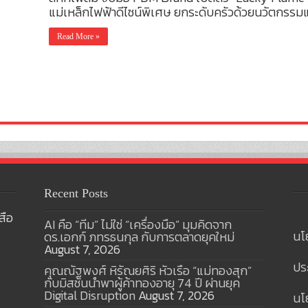
แม่เหล็กไฟฟ้าดีไซน์พิเศษ ยกระดับครัวด้วยนวัตกรรม
Read More »
Recent Posts
สือ
AI คือ “ทีม” ไม่ใช่ “เครื่องมือ” มุมคิดจาก
นโ
ดร.เอกก์ ภทรธนกุล กับการตลาดยุคใหม่
August 7, 2026
ปร
คุณณัฐพงศ์ หิรัณยศิริ หัวเรือ “แม่ทองสุก”
กับมิสชันนำพาผู้ค้าทองอายุ 74 ปี ผ่านยุค
Digital Disruption
August 7, 2026
นโย