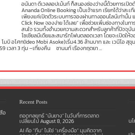
อนันดา ดีเวลลอปเม้นท์ ก็สนองช่องว่างนี้ด้วยการเปิ
Ananda Online Booking เป็นเจ้าแรก เรียกได้ว่าสะเท
เพียงแค่เปิดตัวระบบการจองผ่านทางออนไลน์เท่านั้
Click Now จองง่าย ได้เลย“ เพื่อช่วยเพิ่มช่องทางในก
สนใจ รวมทั้งอำนวยความสะดวกสำหรับลูกค้าที่ปัจจุบันชี
โซเชียลมีเดียและสมาร์ทโฟนตลอดเวลา โดยจะเปิดให้จ
อ โมบิ อโศก(Ideo Mobi Asoke)เริ่ม4.36 ล้านบาท และ เวนีโอ สุขุม
559 เวลา 3 ทุ่ม –เที่ยงคืน ชานนท์ เรืองกฤตยา …
Recent Posts
สือ
ถอดกลยุทธ์ “นันยาง” ในวันที่การตลาด
นโ
เปลี่ยนไป
August 8, 2026
AI คือ “ทีม” ไม่ใช่ “เครื่องมือ” มุมคิดจาก
ปร