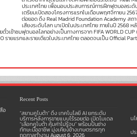
ประเทศไทย เพื่อมอบประสบการณ์การฝึกฟุตบอลระดับส
เตรียมเปิดสองโครงการแรกในเดือนพฤศจิกายน 2567
ต่อยอด ดึง Real Madrid Foundation Academy สถาบั
เสียงระดับโลก มาเปิดในประเทศไทย ภายในปี 2568 หล
่ายตั๋วเข้าชมฟุตบอลโลกอย่างเป็นทางการจาก FIFA WORLD CUP 
O รายแรกและรายเดียวในประเทศไทย ตลอดจนเป็น Official Par
Recent Posts
สือ
“สยามคูโบต้า” ดึง เทคโนโลยี AI ยกระดับ
นโ
บริการหลังการขายแบบไร้รอยต่อ เปิดโมเดล
“เลือกคูโบต้า คุ้มค่าไม่รู้จบ” พร้อมปั้นช่าง
ทักษะมืออาชีพ มุ่งเคียงข้างเกษตรกรทุก
ปร
ฤดูกาลทำงาน
August 6, 2026