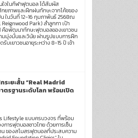
ใจในกีฬาฟุตบอล ได้สัมผัส
ศักยภาพและฝึกฝนทักษะจากโค้ชของ
ในวันที่ 12-16 กุมภาพันธ์ 2568ณ
l Reignwood Park) ลำลูกกา เป้า
nd คือพัฒนาทักษะฟุตบอลของเยาวชน
มุ่งมั่นและวินัย ผ่านรูปแบบการฝึก
ดรับเยาวชนอายุระหว่าง 8-15 ปี เข้า
ึกระยะสั้น “Real Madrid
มาตรฐานระดับโลก พร้อมเปิด
ss Lifestyle แบบครบวงจร ที่พร้อม
์วงการฟุตบอลชาวไทย ด้วยการเซ็น
ฐาน ของสโมสรฟุตบอลที่ประสบความ
adrid Foundation Clinics” ใน