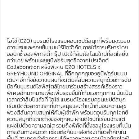
โอโซ่ (OZO) แบรนด์โรงแรมคอนเซปต์สนุกที่พร้อมจะมอบ
ความสุขและรอยยิ้มแบบไร้ขีดจำกัด ภายใต้การบริหารโดย
ออนิกซ์ ฮอสพิทาลิตี้ กรุ๊ป เปิดให้สัมผัสโฉมใหม่ที่สดใสยิ่ง
กว่าเคย พร้อมเผยยูนิฟอร์มสุดชิคจากโปรเจ็กต์
Collaboration ครั้งพิเศษ OZO HOTELS x
GREYHOUND ORIGINAL ที่ฉีกทุกกฎของยูนิฟอร์มแบบ
เดิมๆ อีกทั้งยังวางแผนที่จะเติมสีสันความสนุกด้วยการจับ
มือกับแบรนด์ไลฟ์สไตล์ไทยมาร่วมสร้างสรรค์เรื่องราว
พิเศษอีกมากมายเพื่อเพิ่มรอยยิ้มให้กับแขกทุกท่าน นับเป็น
เวลากว่าสิบปีแล้วที่ โอโซ่ แบรนด์โรงแรมคอนเซปต์สนุก
เริ่มเปิดตัวสาขาแรกที่เกาะสมุยและทำหน้าที่มอบความสุข
พ่วงสีสันความสนุกให้กับผู้เข้าพัก พร้อมตอบรับทุกโจทย์
ความสนุกที่แตกต่างของทุกคน ผ่านดีไซน์ที่เรียบง่ายแต่
แฝงไปด้วยความสดใส รวมถึงพิกัดที่ตั้งของโรงแรมที่เน้น
การเดินทางสะดวก เชื่อมต่อกับแหล่งท่องเที่ยวสำคัญใน
พื้นที่ สามารถทำกิจกรรมได้หลากหลาย ตอบโจทย์ทุกไลฟ์