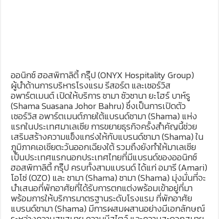
ออนิกซ์ ฮอสพิทาลิตี้ กรุ๊ป (ONYX Hospitality Group)
ผู้นำด้านการบริหารโรงแรม รีสอร์ต และเซอร์วิส
อพาร์ตเมนต์ เปิดให้บริการ ชามา ซัวซานา ยะโฮร์ บาห์รู
(Shama Suasana Johor Bahru) ซึ่งเป็นการเปิดตัว
เซอร์วิส อพาร์ตเมนต์ภายใต้แบรนด์ชามา (Shama) แห่ง
แรกในประเทศมาเลเซีย การขยายธุรกิจครั้งสำคัญนี้ช่วย
เสริมสร้างความแข็งแกร่งให้กับแบรนด์ชามา (Shama) ใน
ภูมิภาคเอเชียตะวันออกเฉียงใต้ รวมถึงยังทำให้มาเลเซีย
เป็นประเทศแรกนอกประเทศไทยที่มีแบรนด์ของออนิกซ์
ฮอสพิทาลิตี้ กรุ๊ป ครบทั้งสามแบรนด์ ได้แก่ อมารี (Amari)
โอโซ่ (OZO) และ ชามา (Shama) ชามา (Shama) มุ่งมั่นที่จะ
นำเสนอที่พักอาศัยที่ได้รับการตกแต่งพร้อมเข้าอยู่ที่มา
พร้อมการให้บริการมาตรฐานระดับโรงแรม ที่พักอาศัย
แบรนด์ชามา (Shama) มีการผสมผสานอย่างมีเอกลักษณ์
ระหว่างความสุขสบาย ความมีสไตล์ และความสะดวกสบาย