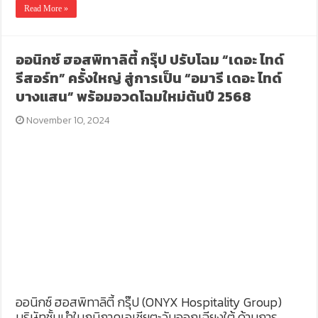
Read More »
ออนิกซ์ ฮอสพิทาลิตี้ กรุ๊ป ปรับโฉม “เดอะ ไทด์
รีสอร์ท” ครั้งใหญ่ สู่การเป็น “อมารี เดอะ ไทด์
บางแสน” พร้อมอวดโฉมใหม่ต้นปี 2568
November 10, 2024
ออนิกซ์ ฮอสพิทาลิตี้ กรุ๊ป (ONYX Hospitality Group)
บริษัทชั้นนำในภูมิภาคเอเชียตะวันออกเฉียงใต้ ด้านการ