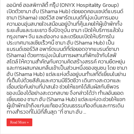
ออนิกซ์ ฮอสพิทาลิตี้ กรุ๊ป (ONYX Hospitality Group)
เปิดตัวชามา ฮับ (Shama Hub) ต่อยอดคอนเซปต์แบรนด์
ชามา (Shama) เซอร์วิส อพาร์ตเมนต์ที่มุ่งเน้นการมอบ
ความอบอุ่นสบายใจเสมือนอยู่บ้านที่คุ้นเคยให้ผู้เข้าพักทั้ง
ระยะสั้นและระยะยาว ซึ่งปัจจุบัน ชามา เปิดให้บริการแล้วใน
กรุงเทพฯ จีน และฮ่องกง และเตรียมเปิดให้บริการใน
ประเทศมาเลเซียเร็วๆนี้ ชามา ฮับ (Shama Hub) เป็น
แบรนด์เซอร์วิส อพาร์ตเมนต์ที่ต่อยอดจากแบรนด์ชามา
(Shama) ด้วยการมุ่งเน้นในการผสานที่พักเข้ากับไลฟ์
สไตล์ ให้ความสำคัญกับความคิดสร้างสรรค์ ความยืดหยุ่น
และการผสมกลมกลืนเข้าเป็นส่วนหนึ่งของชุมชน โดย ชามา
ฮับ (Shama Hub) แต่ละแห่งตั้งอยู่บนทำเลที่ดีเยี่ยมในย่าน
ที่เต็มไปด้วยสีสันและความมีชีวิตชีวา เดินทางสะดวกและ
เชื่อมต่อกับย่านที่น่าสนใจ ช่วยให้แขกได้สัมผัสกับชีพจร
ของเมืองได้อย่างสะดวกสบาย จึงกล่าวได้ว่า ทำเลอันยอด
เยี่ยมของ ชามา ฮับ (Shama Hub) แต่ละแห่งจะช่วยให้แขก
ผู้เข้าพักเข้าถึงแก่นแท้ของวัฒนธรรมท้องถิ่นและการเดิน
ทางสำรวจที่ไม่มีที่สิ้นสุด “ที่ ชามา ฮับ …
Read More »