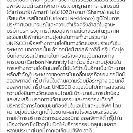
อพาร์ตเมนต์ และที่พักอาศัยระดับหรูหลากหลายแบรนด์
ได้แก่ อมารี (Amari) โอโซ่ (OZO) ชามา (Shama) และโอ
เรียนเต็ล เรสซิเดนซ์ (Oriental Residence) ภูมิใจในการ
ประกาศเจตนารมณ์และความสำเร็จครั้งล่าสุดในฐานะ
บริษัทบริหารจัดการด้านฮอสพิทาลิตี้แห่งแรกในภูมิภาค
เอเชียแปซิฟิกที่มีความมุ่งมั่นในการทำงานร่วมกับ
UNESCO เพื่อสร้างความยั่งยืนทางวัฒนธรรมร่วมกันใน
ระยะยาว นอกจากนั้นแล้ว ออนิกซ์ ฮอสพิทาลิตี้ กรุ๊ป ยังมุ่ง
มั่นที่จะบรรลุเป้าหมายในการสร้างความเป็นกลางทาง
คาร์บอน (Carbon Neutrality) อีกด้วย ซึ่งความมุ่งมั่นใน
การสร้างความยั่งยืนในครั้งนี้นับได้ว่าเป็นอีกหนึ่งเป้าหมาย
หลักสำคัญในระยะยาวของการขับเคลื่อนธุรกิจของ ออนิกซ์
ฮอสพิทาลิตี้ กรุ๊ป ทั้งนี้ในด้านความร่วมมือระหว่าง ออนิกซ์
ฮอสพิทาลิตี้ กรุ๊ป และ UNESCO จะมุ่งเน้นไปที่การส่งเสริม
ความยั่งยืนทางวัฒนธรรมโดยมีเป้าหมายในการปกป้อง
และส่งเสริมมรดกทางวัฒนธรรมและการท่องเที่ยวที่
บริหารจัดการโดยชุมชนท้องถิ่นในเอเชียและแปซิฟิก โดย
ความมุ่งมั่นนี้จะถูกนำไปขยายผลกับโรงแรมและรีสอร์ต
ภายใต้การบริหารจัดการของออนิกซ์ ฮอสพิทาลิตี้ กรุ๊ป ใน
เมืองต่างๆ ซึ่งปัจจุบันเปิดให้บริการครอบคลุมในหลาก
หลายประเทศในภูมิภาคเอเชียแปซิฟิก อาทิ …