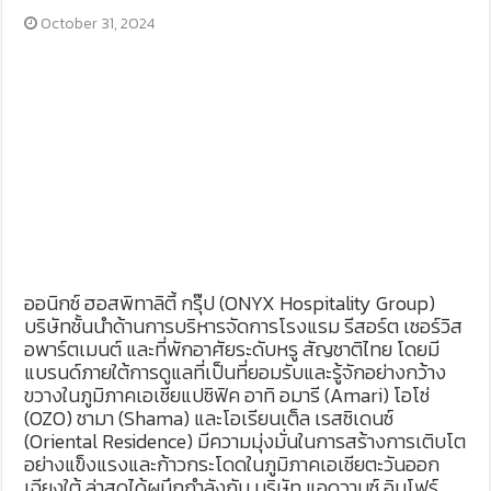
October 31, 2024
ออนิกซ์ ฮอสพิทาลิตี้ กรุ๊ป (ONYX Hospitality Group)
บริษัทชั้นนำด้านการบริหารจัดการโรงแรม รีสอร์ต เซอร์วิส
อพาร์ตเมนต์ และที่พักอาศัยระดับหรู สัญชาติไทย โดยมี
แบรนด์ภายใต้การดูแลที่เป็นที่ยอมรับและรู้จักอย่างกว้าง
ขวางในภูมิภาคเอเชียแปซิฟิค อาทิ อมารี (Amari) โอโซ่
(OZO) ชามา (Shama) และโอเรียนเต็ล เรสซิเดนซ์
(Oriental Residence) มีความมุ่งมั่นในการสร้างการเติบโต
อย่างแข็งแรงและก้าวกระโดดในภูมิภาคเอเชียตะวันออก
เฉียงใต้ ล่าสุดได้ผนึกกำลังกับ บริษัท แอดวานซ์ อินโฟร์