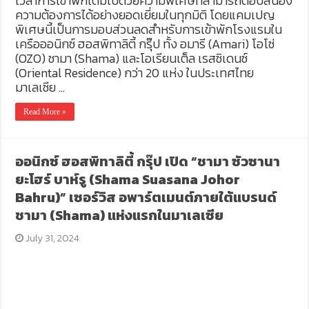
เวลาการเข้าพักเต็มไปด้วยความพิเศษที่สามารถตอบสนอง
ความต้องการได้อย่างยอดเยี่ยมในทุกมิติ โดยแคมเปญ
พิเศษนี้เป็นการมอบส่วนลดสำหรับการเข้าพักโรงแรมใน
เครือออนิกซ์ ฮอสพิทาลิตี้ กรุ๊ป ทั้ง อมารี (Amari) โอโซ่
(OZO) ชามา (Shama) และโอเรียนเต็ล เรสซิเดนซ์
(Oriental Residence) กว่า 20 แห่ง ในประเทศไทย
มาเลเซีย …
Read More »
ออนิกซ์ ฮอสพิทาลิตี้ กรุ๊ป เปิด “ชามา ซัวซานา
ยะโฮร์ บาห์รู (Shama Suasana Johor
Bahru)” เซอร์วิส อพาร์ตเมนต์ภายใต้แบรนด์
ชามา (Shama) แห่งแรกในมาเลเซีย
July 31, 2024