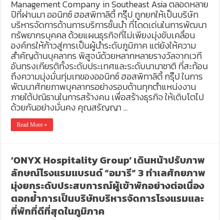
Management Company in Southeast Asia ตลอดหลาย
ปีที่ผ่านมา ออนิกซ์ ฮอสพิทาลิตี้ กรุ๊ป ถูกยกให้เป็นบริษัท
บริหารจัดการด้านการบริการชั้นนำ ที่โดดเด่นในการพัฒนา
ทรัพยากรบุคคล ด้วยแผนธุรกิจที่ไม่เพียงมุ่งขับเคลื่อน
องค์กรให้ก้าวสู่การเป็นผู้นำระดับภูมิภาค แต่ยังให้ความ
สำคัญด้านบุคลากร พิสูจน์ด้วยหลากหลายรางวัลจากเวที
อันทรงเกียรติทั้งระดับประเทศและระดับนานาชาติ ที่สะท้อน
ถึงความมุ่งมั่นทุ่มเทของออนิกซ์ ฮอสพิทาลิตี้ กรุ๊ป ในการ
พัฒนาศักยภาพบุคลากรอย่างรอบด้านทุกตำแหน่งงาน
ภายใต้ปณิธานในการสร้างคน เพื่อสร้างธุรกิจ ให้เติบโตไป
ด้วยกันอย่างมั่นคง คุณสรัญญา …
Read More »
‘ONYX Hospitality Group’ เดินหน้าปรับภาพ
ลักษณ์โรงแรมแบรนด์ “อมารี” 3 ทำเลศักยภาพ
มุ่งยกระดับประสบการณ์ผู้เข้าพักอย่างต่อเนื่อง
ตอกย้ำการเป็นบริษัทบริหารจัดการโรงแรมและ
ที่พักที่ดีที่สุดในภูมิภาค