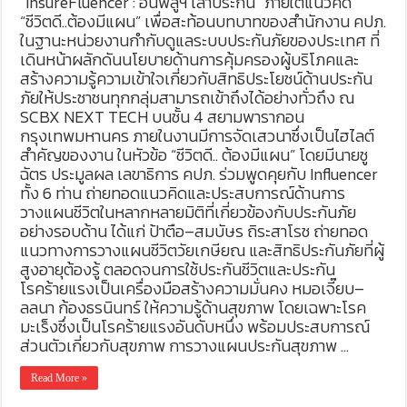
“InsureFluencer : อินฟลูฯ เล่าประกัน” ภายใต้แนวคิด
“ชีวิตดี..ต้องมีแผน” เพื่อสะท้อนบทบาทของสำนักงาน คปภ.
ในฐานะหน่วยงานกำกับดูแลระบบประกันภัยของประเทศ ที่
เดินหน้าผลักดันนโยบายด้านการคุ้มครองผู้บริโภคและ
สร้างความรู้ความเข้าใจเกี่ยวกับสิทธิประโยชน์ด้านประกัน
ภัยให้ประชาชนทุกกลุ่มสามารถเข้าถึงได้อย่างทั่วถึง ณ
SCBX NEXT TECH บนชั้น 4 สยามพารากอน
กรุงเทพมหานคร ภายในงานมีการจัดเสวนาซึ่งเป็นไฮไลต์
สำคัญของงาน ในหัวข้อ “ชีวิตดี.. ต้องมีแผน” โดยมีนายชู
ฉัตร ประมูลผล เลขาธิการ คปภ. ร่วมพูดคุยกับ Influencer
ทั้ง 6 ท่าน ถ่ายทอดแนวคิดและประสบการณ์ด้านการ
วางแผนชีวิตในหลากหลายมิติที่เกี่ยวข้องกับประกันภัย
อย่างรอบด้าน ได้แก่ ป้าตือ–สมบัษร ถิระสาโรช ถ่ายทอด
แนวทางการวางแผนชีวิตวัยเกษียณ และสิทธิประกันภัยที่ผู้
สูงอายุต้องรู้ ตลอดจนการใช้ประกันชีวิตและประกัน
โรคร้ายแรงเป็นเครื่องมือสร้างความมั่นคง หมอเจี๊ยบ–
ลลนา ก้องธรนินทร์ ให้ความรู้ด้านสุขภาพ โดยเฉพาะโรค
มะเร็งซึ่งเป็นโรคร้ายแรงอันดับหนึ่ง พร้อมประสบการณ์
ส่วนตัวเกี่ยวกับสุขภาพ การวางแผนประกันสุขภาพ …
Read More »