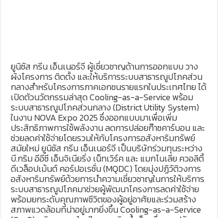
ยูนิซัส กรีน เอ็นเนอร์จี ผู้เชี่ยวชาญด้านการออกแบบ วาง
ผังโครงการ ติดตั้ง และให้บริการระบบสาธารณูปโภคส่วน
กลางสำหรับโครงการภาคเอกชนรายแรกในประเทศไทย ได้
เปิดตัวนวัตกรรมล่าสุด Cooling-as-a-Service พร้อม
ระบบสาธารณูปโภคส่วนกลาง (District Utility System)
ในงาน NOVA Expo 2025 ซึ่งออกแบบมาเพื่อเพิ่ม
ประสิทธิภาพการใช้พลังงาน ลดการปล่อยก๊าซคาร์บอน และ
ช่วยลดค่าใช้จ่ายโดยรวมให้กับโครงการอสังหาริมทรัพย์
สมัยใหม่ ยูนิซัส กรีน เอ็นเนอร์จี เป็นบริษัทร่วมทุนระหว่าง
บี.กริม อีอีซี เอ็นจิเนียริ่ง เน็ทเวิร์ค และ แมกโนเลีย ควอลิตี้
ดีเวล็อปเม้นต์ คอร์ปอเรชั่น (MQDC) โดยมุ่งปฏิวัติวงการ
อสังหาริมทรัพย์ด้วยการนำความเชี่ยวชาญในการให้บริการ
ระบบสาธารณูปโภคมาช่วยผู้พัฒนาโครงการลดค่าใช้จ่าย
พร้อมยกระดับคุณภาพชีวิตของผู้อยู่อาศัยและร่วมสร้าง
สภาพแวดล้อมที่น่าอยู่มากยิ่งขึ้น Cooling-as-a-Service