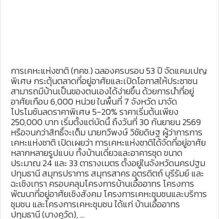
การเคหะแห่งชาติ (กคช.) ฉลองครบรอบ 53 ปี จัดแคมเปญ
พิเศษ กระตุ้นตลาดที่อยู่อาศัยและเปิดโอกาสให้ประชาชน
สามารถมีบ้านเป็นของตนเองได้ง่ายขึ้น ด้วยการนำที่อยู่
อาศัยเกือบ 6,000 หน่วย ในพื้นที่ 7 จังหวัด มาจัด
โปรโมชันลดราคาพิเศษ 5-20% ราคาเริ่มต้นเพียง
250,000 บาท เริ่มตั้งแต่บัดนี้ ถึงวันที่ 30 กันยายน 2569
หรือจนกว่าสิทธิ์จะเต็ม นายทวีพงษ์ วิชัยดิษฐ ผู้ว่าการการ
เคหะแห่งชาติ เปิดเผยว่า การเคหะแห่งชาติได้จัดที่อยู่อาศัย
หลากหลายรูปแบบ ทั้งบ้านเดี่ยวและอาคารชุด ขนาด
ประมาณ 24 และ 33 ตารางเมตร ตั้งอยู่ในจังหวัดนครปฐม
ปทุมธานี สมุทรปราการ สมุทรสาคร อุตรดิตถ์ บุรีรัมย์ และ
ฉะเชิงเทรา ครอบคลุมโครงการบ้านเอื้ออาทร โครงการ
พัฒนาที่อยู่อาศัยเชิงสังคม โครงการเคหะชุมชนและบริการ
ชุมชน และโครงการเคหะชุมชน ได้แก่ บ้านเอื้ออาทร
ปทุมธานี (บางคูวัด), …