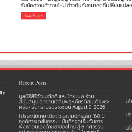
รับมือความท้าทายใหม่ ก้าวทันกับอนาคตที่เปลี่ยนแปลง
Read More »
Recent Posts
สือ
มูลนิธิสิริวัฒนภักดี และ ไทยเบฟ ร่วม
นโ
สนับสนุน อุทยานเฉลิมพระเกียรติสมเด็จพระ
ศรีนครินทราบรมราชชนนี
August 5, 2026
ปร
ไปรษณีย์ไทย เปิดตัวแสตมป์ที่ระลึก “60 ปี
องค์การเภสัชกรรม” บันทึกจุดเริ่มต้นการ
พึ่งพาตนเองด้านยาของไทย สู่ 6 ทศวรรษ
นโย
แห่งการพัฒนาสุขภาพคนไทย
August 5,