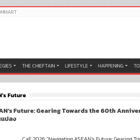
OMMART
EGIES
THE CHIEFTAIN
LIFESTYLE
HAPPENING
TO
’s Future
N’s Future: Gearing Towards the 60th Anniver
ยนแปลง
CaF 2026 “Navigating ASEAN’s Future: Gearing T