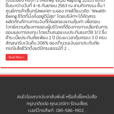
เงินระยอง ครั้งที่ 2 (Money Expo Rayong 2020) ซึ่งจัด
ขึ้นระหว่างวันที่ 4-6 กันยายน 2563 ณ ลานกิจกรรม ชั้น 1
ศูนย์การค้าเซ็นทรัลพลาซา ระยอง ภายใต้แนวคิด “Wealth
Being ชีวิตที่มั่งคั่งอยู่ดีมีสุข” โดยบริษัทฯ ได้คัดสรร
ผลิตภัณฑ์ทางการเงินที่ให้ผลตอบแทนคุ้มค่า เพื่อตอบ
โจทย์ความต้องการของผู้บริโภคที่ต้องการทางเลือกในการ
ออมและการลงทุน โดยนำเสนอแบบประกันธนทวี8 3/2 ซึ่ง
ชำระเบี้ยประกันภัยเพียง 2 ปี มีระยะเวลาคุ้มครอง 3 ปี ครบ
สัญญารับเงินคืน 206% ของจำนวนเงินเอาประกันภัย
กรณีเสียชีวิตตั้งแต่ปีกรมธรรม์ที่ 2 …
Read More »
สนใจโฆษณาประชาสัมพันธ์ หรือสั่งซื้อหนังสือ
กรุณาติดต่อ คุณเวณิกา รัตนเพ็ชร
เบอร์โทรศัพท์ : 081-586-1902 ,