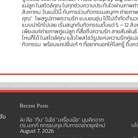
แม่ลูก ในสไตล์คุณ ในทุกช่วงความประทับใจผ่านภาพถ่า
สิงหาคม วันแม่ปีนี้ กับการร่วมกิจกรรมสนุกๆ ถ่ายภาพ
คุณ” โพสรูปภาพความรัก แบบอบอุ่น ได้ไม่จำกัดจำนว
แบบน่ารักไปเลย เริ่มสนุกกับกิจกรรมตั้งแต่ 5 – 12 สิ
เพียงแค่ถ่ายภาพคู่แม่ลูก ที่สื่อถึงความรัก สายสัมพั
ไหนก็ได้ ในสไตล์คุณ แล้วโพสโชว์รูปแห่งความรักคู่แม
กิจกรรม พร้อมแคปชั่นเก๋ ๆ ที่อยากบอกให้โลกรู้ ถึ
Recent Posts
สือ
AI คือ “ทีม” ไม่ใช่ “เครื่องมือ” มุมคิดจาก
นโ
ดร.เอกก์ ภทรธนกุล กับการตลาดยุคใหม่
August 7, 2026