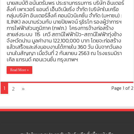
นายสมบัติ อนันตรัมพร ประธานกรรมการ บริษัท อินเตอร์
ลิ้งค์ เพาเวอร์ แอนด์ เอ็นจิเนียริ่ง จำกัด (บริษัทในเครือ
กลุ่มบริษัท อินเตอร์ลิ้งค์ คอมมิวนิเคชั่น จำกัด (มหาชน) :
ILINK) ลงนามร่วมกับ นายปิยพจน์ รุธิรโก รองผู้ว่าการฯ
การไฟฟ้าส่วนภูมิภาค (กฟภ.) โครงการจ้างก่อสร้าง
สายส่งระบบ 115 เควี สถานีไฟฟ้าปัว-สถานีไฟฟ้าทุ่งช้าง
จังหวัดน่าน มูลค่างาน 122,100,000 บาท โดยจะก่อสร้าง
แล้วเสร็จและส่งมอบงานได้ภายใน 360 วัน นับจากวันลง
นามในสัญญา เมื่อวันที่ 2 กันยายน 2563 ณ โรงแรมมิรา
เคิล แกรนด์ คอนเวนชั่น กรุงเทพฯ
Read More »
1
2
»
Page 1 of 2