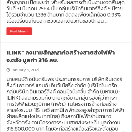
สัญญาณ เปิดเผยว่า “สำหรับผลการดำเนินงานงวดสิ้นสุด
วันที่ 31 มีนาคม 2564 นั้น กลุ่มบริษัทอินเตอร์ลิ้งค์ ฯ มีราย
ได้รวมจำนวน 1,336 ล้านบาท ลดลงเพียงเล็กน้อย 0.93%
เมื่อเปรียบเทียบจากช่วงเวลาเดียวกันของปีก่อน …
Read More »
ILINK” ลงนามสัญญาก่อสร้างสายส่งไฟฟ้า
จ.ตรัง มูลค่า 316 ลบ.
January 5, 2021
นายสมบัติ อนันตรัมพร ประธานกรรมการ บริษัท อินเตอร์
ลิ้งค์ เพาเวอร์ แอนด์ เอ็นจิเนียริ่ง จำกัด (บริษัทในเครือ
กลุ่มบริษัท อินเตอร์ลิ้งค์ คอมมิวนิเคชั่น จำกัด (มหาชน) :
ILINK) ลงนามร่วมกับ นายศุภชัย เอกอุ่น รองผู้ว่าการฯ
การไฟฟ้าส่วนภูมิภาค (กฟภ.) ในโครงการจ้างก่อสร้าง
สายส่งระบบ 115 เควี สถานีไฟฟ้าแรงสูงลำภูรา (การไฟฟ้า
ฝ่ายผลิตแห่งประเทศไทย) ถึงสถานีไฟฟ้าย่านตาขาว
จังหวัดตรัง ตามโครงการระบบสายส่งระยะที่ 1 มูลค่างาน
316,800,000 บาท โดยจะก่อสร้างแล้วเสร็จและส่งมอบ