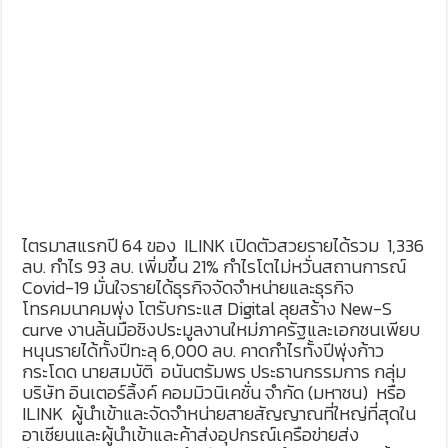
ไตรมาสแรกปี 64 ของ ILINK เปิดตัวสวยรายได้รวม 1,336
ลบ. กำไร 93 ลบ. เพิ่มขึ้น 21% กำไรโตไม่หวั่นสถานการณ์
Covid-19 มั่นใจรายได้ธุรกิจจัดจำหน่ายและธุรกิจ
โทรคมนาคมพุ่ง โตรับกระแส Digital ลุยสร้าง New-S
curve งานล้นมือชิงประมูลงานใหม่ภาครัฐและเอกชนเพียบ
หนุนรายได้ทั้งปีทะลุ 6,000 ลบ. คาดกำไรทั้งปีพุ่งก้าว
กระโดด นายสมบัติ อนันตรัมพร ประธานกรรมการ กลุ่ม
บริษัท อินเตอร์ลิ้งค์ คอมมิวนิเคชั่น จำกัด (มหาชน) หรือ
ILINK ผู้นำเข้าและจัดจำหน่ายสายสัญญาณที่ใหญ่ที่สุดใน
อาเซียนและผู้นำเข้าและค้าส่งอุปกรณ์เครือข่ายส่ง