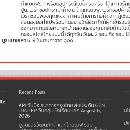
ทำแบบฟรี ๆ พร้อมอุปกรณ์แบบครบครัน ได้แก่ เวิร์ก
ปูน, เวิร์กชอปกระเป๋าผ้าขาวม้าตกแต่งพู่, เวิร์กชอปผ้
เวิร์กชอปพวงกุญแจจาก เศษด้ายการทอผ้า จากผู้เชี่ยว
สอนลงมือทำไปพร้อมกันอย่างใกล้ชิด ทำให้ผู้ที่เข้าร่วมไ
ออกมา แถมยังสามารถนำผลงานของคุณกลับบ้านไปเป็นขอ
กชอปสไตล์ไทยแบบนี้ ได้ทุกวัน วันละ 2 รอบ คือ รอบ 1
ี่ 6 บูธหมายเลข 6.19 ในงานกาชาด ๑๐๐ …
Recent Posts
สือ
KPI จับมือ ธนาคารกรุงไทย ส่งประกัน GEN
นโ
U INTER จับกลุ่มนักเรียนนอก
August 6,
2026
ปร
มูลนิธิสิริวัฒนภักดี และ ไทยเบฟ ร่วม
สนับสนุน อุทยานเฉลิมพระเกียรติสมเด็จพระ