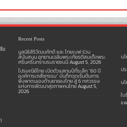
Recent Posts
สือ
มูลนิธิสิริวัฒนภักดี และ ไทยเบฟ ร่วม
นโ
สนับสนุน อุทยานเฉลิมพระเกียรติสมเด็จพระ
ศรีนครินทราบรมราชชนนี
August 5, 2026
ปร
ไปรษณีย์ไทย เปิดตัวแสตมป์ที่ระลึก “60 ปี
องค์การเภสัชกรรม” บันทึกจุดเริ่มต้นการ
พึ่งพาตนเองด้านยาของไทย สู่ 6 ทศวรรษ
นโย
แห่งการพัฒนาสุขภาพคนไทย
August 5,
2026
ใบ
แพ
1