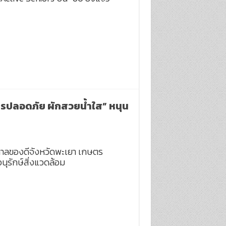
ษตรปลอดภัย ผักสวยน้ำใส” หนุน
ศกาลของดีจังหวัดพะเยา เกษตร
ุรักษ์สิ่งแวดล้อม