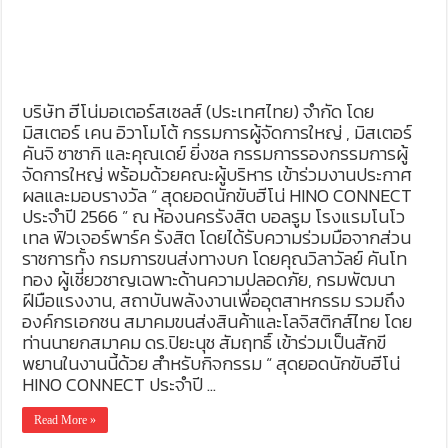
บริษัท ฮีโน่มอเตอร์สเซลส์ (ประเทศไทย) จำกัด โดย
มิสเตอร์ เคน อิวาโมโต้ กรรมการผู้จัดการใหญ่ , มิสเตอร์
คันจิ ซาซากิ และคุณเดย์ ยิ่งชล กรรมการรองกรรมการผู้
จัดการใหญ่ พร้อมด้วยคณะผู้บริหาร เข้าร่วมงานประกาศ
ผลและมอบรางวัล “ สุดยอดนักขับฮีโน่ HINO CONNECT
ประจำปี 2566 ” ณ ห้องนครรังสิต บอลรูม โรงแรมโนโว
เทล ฟิวเจอร์พาร์ค รังสิต โดยได้รับความร่วมมือจากส่วน
ราชการทั้ง กรมการขนส่งทางบก โดยคุณวิลาวัลย์ คันโท
ทอง ผู้เชี่ยวชาญเฉพาะด้านความปลอดภัย, กรมพัฒนา
ฝีมือแรงงาน, สถาบันพลังงานเพื่ออุตสาหกรรม รวมถึง
องค์กรเอกชน สมาคมขนส่งสินค้าและโลจิสติกส์ไทย โดย
ท่านนายกสมาคม ดร.ปิยะนุช สัมฤทธิ์ เข้าร่วมเป็นสักขี
พยานในงานนี้ด้วย สำหรับกิจกรรม “ สุดยอดนักขับฮีโน่
HINO CONNECT ประจำปี …
Read More »