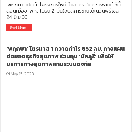
'พฤกษา' เปิดตัวโครงการใหม่ทำเลทอง 'เดอะแพลนท์ ซิตี้
ดอนเมือง-พหลโยธิน 2' มั่นใจปิดการขายได้ในวันพรีเซล
24 มิ.ย.66
Read More »
‘พฤกษา’ ไตรมาส 1 กวาดกำไร 652 ลบ. กางแผน
ต่อยอดธุรกิจสุขภาพ ร่วมทุน ‘นัลลูรี่’ เพื่อให้
บริการทางสุขภาพผ่านระบบดิจิทัล
May 15, 2023