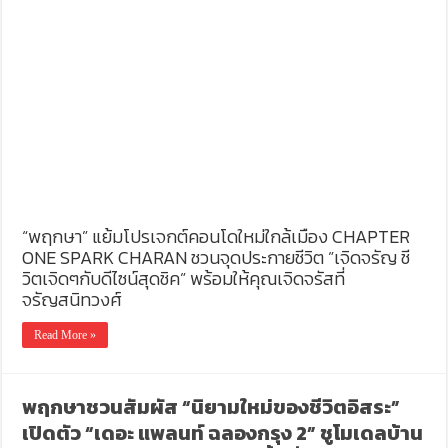
“พฤกษา” แย้มโปรเจกต์คอนโดใหม่ใกล้เมือง CHAPTER
ONE SPARK CHARAN ชวนจุดประกายชีวิต ”เจิดจรัญ ชี
วิตเจิดๆกับดีไซน์สุดชิค” พร้อมให้คุณเจิดจรัสที่
จรัญสนิทวงศ์
Read More »
พฤกษาชวนสัมผัส “นิยามใหม่ของชีวิตอิสระ”
เปิดตัว “เดอะ แพลนท์ ฉลองกรุง 2” ชูโมเดลบ้าน