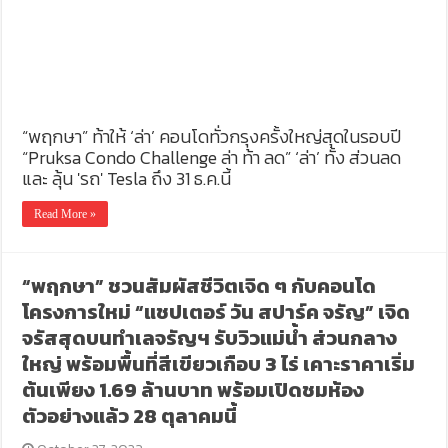
“พฤกษา” ท้าให้ ‘ล่า’ คอนโดทั่วกรุงครั้งใหญ่สุดในรอบปี
“Pruksa Condo Challenge ล่า ท้า ลด” ‘ล่า’ ทั้ง ส่วนลด
และ ลุ้น 'รถ' Tesla ถึง 31 ธ.ค.นี้
Read More »
“พฤกษา” ชวนสัมผัสชีวิตเจิด ๆ กับคอนโด
โครงการใหม่ “แชปเตอร์ วัน สปาร์ค จรัญ” เจิด
จรัสสุดบนทำเลจรัญฯ รับวิวแม่น้ำ ส่วนกลาง
ใหญ่ พร้อมพื้นที่สีเขียวเกือบ 3 ไร่ เคาะราคาเริ่ม
ต้นเพียง 1.69 ล้านบาท พร้อมเปิดชมห้อง
ตัวอย่างแล้ว 28 ตุลาคมนี้