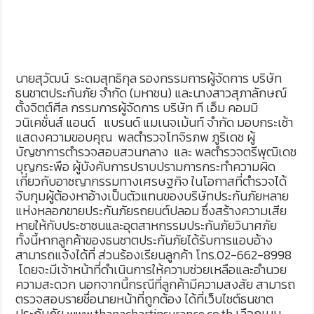
นายสุวัฒน์ ระดมสุทธิกุล รองกรรมการผู้จัดการ บริษัท
ธนชาตประกันภัย จำกัด (มหาชน) และนางสาวสุภาลักษณ์
ตั้งจิตต์ศีล กรรมการผู้จัดการ บริษัท ที เอ็ม คอมมิ
วนิเคชั่นส์ แอนด์ แบรนด์ แมเนจเม้นท์ จำกัด มอบกระเช้า
แสดงความขอบคุณ พลตำรวจโทจิรภพ ภูริเดช ผู้
บัญชาการตำรวจสอบสวนกลาง และ พลตำรวจตรีพุฒิเดช
บุญกระพือ ผู้บังคับการปราบปรามการกระทำความผิด
เกี่ยวกับอาชญากรรมทางเศรษฐกิจ ในโอกาสที่ตำรวจได้
จับกุมผู้ต้องหาอ้างเป็นตัวแทนของบริษัทประกันภัยหลาย
แห่งหลอกขายประกันภัยรถยนต์ปลอม ซึ่งสร้างความเสีย
หายให้กับประชาชนและอุตสาหกรรมประกันภัยวินาศภัย
ทั้งนี้หากลูกค้าของธนชาตประกันภัยได้รับการแอบอ้าง
สามารถแจ้งได้ที่ ส่วนร้องเรียนลูกค้า โทร.02-662-8998
โดยจะมีเจ้าหน้าที่ดำเนินการให้ความช่วยเหลือและอำนวย
ความสะดวก นอกจากนี้กรณีที่ลูกค้ามีความสงสัย สามารถ
ตรวจสอบรายชื่อนายหน้าที่ถูกต้อง ได้ที่เว็บไซต์ธนชาต
ประกันภัย www.thanachartinsurance.co.th เลือกเมนู