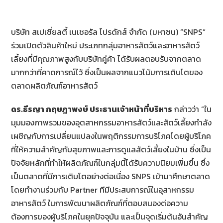
บริษัท สเปเชี่ยลตี้ เนเชอรัล โปรดักส์ จำกัด (มหาชน) “SNPS”
ร่วมเปิดตัวสินค้าใหม่ ประเภทกลุ่มอาหารสัตว์และอาหารสัตว์
เลี้ยงที่มีคุณภาพสูงกับบริษัทคู่ค้า ได้รับผลตอบรับจากตลาด
มากกว่าที่คาดการณ์ไว้ ซึ่งเป็นผลจากแนวโน้มการเติบโตของ
ตลาดผลิตภัณฑ์อาหารสัตว์
ดร.ธีรญา กฤษฎาพงษ์ ประธานเจ้าหน้าที่บริหาร
กล่าวว่า “ใน
มุมมองภาพรวมของอุตสาหกรรมอาหารสัตว์และสัตว์เลี้ยงกำลัง
เผชิญกับการเปลี่ยนแปลงในพฤติกรรมการบริโภคโดยผู้บริโภค
ที่ให้ความสำคัญกับสุขภาพและการดูแลสัตว์เลี้ยงในบ้าน ซึ่งเป็น
ปัจจัยหลักที่ทำให้ผลิตภัณฑ์ในกลุ่มนี้ได้รับความนิยมเพิ่มขึ้น ซึ่ง
เป็นตลาดที่มีการเติบโตอย่างต่อเนื่อง SNPS เข้ามาศึกษาตลาด
โดยทำงานร่วมกับ Partner ทีมีประสบการณ์ในอุสาหกรรม
อาหารสัตว์ ในการพัฒนาผลิตภัณฑ์ที่ตอบสนองต่อความ
ต้องการของผู้บริโภคในยุคปัจจุบัน และเป็นจุดเริ่มต้นอันสำคัญ