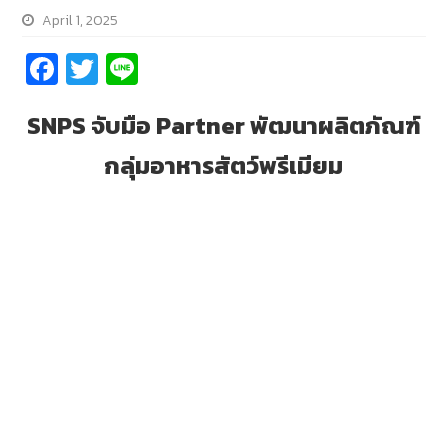
April 1, 2025
Fa
T
Li
ce
wi
n
SNPS จับมือ Partner พัฒนาผลิตภัณฑ์
b
tt
e
o
er
กลุ่มอาหารสัตว์พรีเมียม
o
k