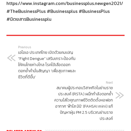
https://www.instagram.com/businessplus.newgen2021/
#TheBusinessPlus #Businessplus #BusinessPlus
#นิตยสารBusinessplu
Previous
เอไอเอ ประเทศไทย เปิดตัวแคมเปญ
“Fight Dengue” เสริมเกราะป้องกัน
ให้คนไทยห่างไกล โรคไข้เลือดออก
ตอกย้ำคำมั่นสัญญา ‘เพื่อสุขภาพและ
ชีวิตที่ดีขึ้น’
Next
สมาคมผู้ประกอบวิสาหกิจในย่านราช
ประสงค์ (RSTA) ผนึกกำลังตอกย้ำ
ความใส่ใจคุณภาพชีวิตติดตั้งหอฟอก
อากาศ ‘ฟ้าใส มินิ’ (FAHSAI mini) แก้
ปัญหาฝุ่น PM 2.5 บริเวณย่านราช
ประสงค์