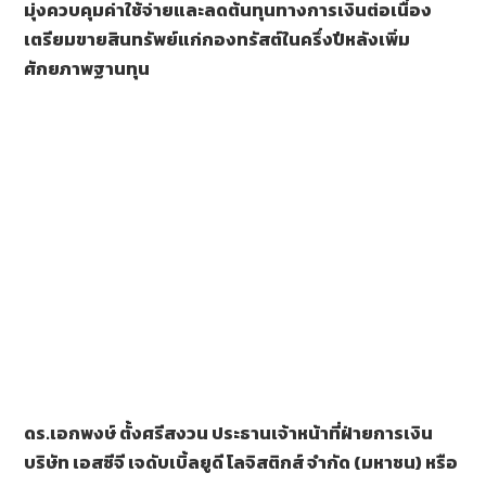
มุ่งควบคุมค่าใช้จ่ายและลดต้นทุนทางการเงินต่อเนื่อง
เตรียมขายสินทรัพย์แก่กองทรัสต์ในครึ่งปีหลังเพิ่ม
ศักยภาพฐานทุน
ดร.เอกพงษ์ ตั้งศรีสงวน ประธานเจ้าหน้าที่ฝ่ายการเงิน
บริษัท เอสซีจี เจดับเบิ้ลยูดี โลจิสติกส์ จำกัด (มหาชน) หรือ