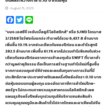
ปันผลระหว่างกาล 0.10 บาทต่อหุ้น
August 15, 2025
Fa
T
Li
ce
wi
n
“บมจ.เอสซีจี เจดับเบิ้ลยูดี โลจิสติกส์” หรือ SJWD ไตรมาส
b
tt
e
2/2568 โชว์ฟอร์มแกร่ง ทำรายได้รวม 6,437.8 ล้านบาท
o
er
เพิ่มขึ้น 10.1% จากช่วงเดียวกันของปีก่อน และกำไรสุทธิ
o
282.5 ล้านบาท เพิ่มขึ้น 61.1% หากไม่รวมกำไรพิเศษในช่วง
k
เดียวกันของปีก่อนจากการเข้าลงทุนใน SWIFT ที่ราคาต่ำ
กว่ามูลค่ายุติธรรม ถือเป็นการสร้างฐานกำไรใหม่ที่สูงขึ้น
จากการควบคุมค่าใช้จ่ายและลดต้นทุนทางการเงินที่มี
ประสิทธิภาพ ประกาศจ่ายปันผลครึ่งปีหลังอัตรา 0.10 บาท
ต่อหุ้นตอบแทนผู้ลงทุน มองอัตราภาษีการค้าใหม่ไทย-
สหรัฐฯ ไม่กระทบภาพรวมอุตสาหกรรมโลจิสติกส์ เผย
แผนธุรกิจครึ่งปีหลังรุกร่วมทุนให้บริการขนส่งสินค้า
ควบคุมอุณหภูมิและสินค้าทั่วไปจากไทยและอาเซียนไปจีน