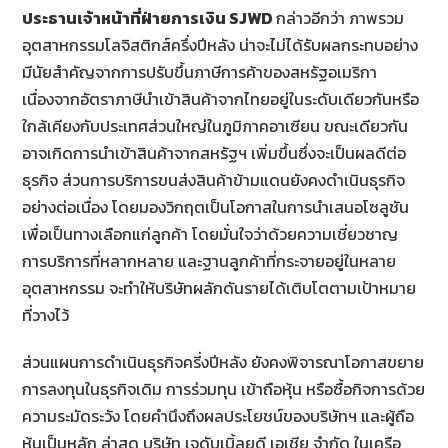
ประธานเจ้าหน้าที่ฝ่ายการเงิน
SJWD
กล่าวอีกว่า ภาพรวม
อุตสาหกรรมโลจิสติกส์ครึ่งปีหลัง น่าจะไม่ได้รับผลกระทบอย่าง
มีนัยสำคัญจากการปรับขึ้นภาษีการค้าของสหรัฐอเมริกา
เนื่องจากอัตราภาษีนำเข้าสินค้าจากไทยอยู่ในระดับเดียวกันหรือ
ใกล้เคียงกับประเทศส่วนใหญ่ในภูมิภาคอาเซียน ขณะเดียวกัน
อาจเกิดการนำเข้าสินค้าจากสหรัฐฯ เพิ่มขึ้นซึ่งจะเป็นผลดีต่อ
ธุรกิจ ส่วนการบริการขนส่งสินค้าข้ามแดนยังคงดำเนินธุรกิจ
อย่างต่อเนื่อง โดยมองวิกฤตเป็นโอกาสในการนำเสนอโซลูชัน
เพื่อเป็นทางเลือกแก่ลูกค้า โดยมั่นใจว่าด้วยความเชี่ยวชาญ
การบริการที่หลากหลาย และฐานลูกค้าที่กระจายอยู่ในหลาย
อุตสาหกรรม จะทำให้บริษัทผลักดันรายได้เติบโตตามเป้าหมาย
ที่วางไว้
ส่วนแผนการดำเนินธุรกิจครี่งปีหลัง ยังคงพิจารณาโอกาสขยาย
การลงทุนในธุรกิจเดิม การร่วมทุน เข้าถือหุ้น หรือซื้อกิจการด้วย
ความระมัดระวัง โดยคำนึงถึงผลประโยชน์ของบริษัทฯ และผู้ถือ
หุ้นเป็นหลัก ล่าสุด บริษัท เจดับเบิ้ลยูดี เอเชีย จำกัด ในเครือ