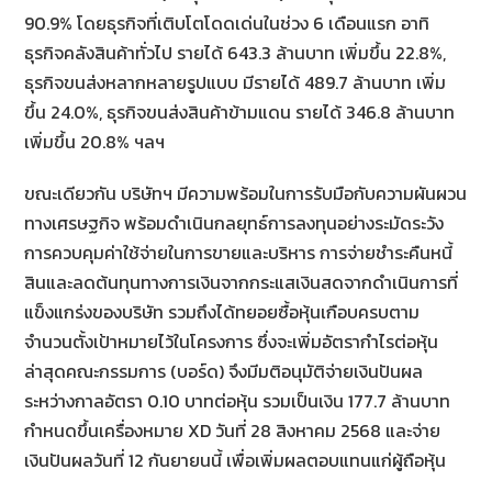
90.9% โดยธุรกิจที่เติบโตโดดเด่นในช่วง 6 เดือนแรก อาทิ
ธุรกิจคลังสินค้าทั่วไป รายได้ 643.3 ล้านบาท เพิ่มขึ้น 22.8%,
ธุรกิจขนส่งหลากหลายรูปแบบ มีรายได้ 489.7 ล้านบาท เพิ่ม
ขึ้น 24.0%, ธุรกิจขนส่งสินค้าข้ามแดน รายได้ 346.8 ล้านบาท
เพิ่มขึ้น 20.8% ฯลฯ
ขณะเดียวกัน บริษัทฯ มีความพร้อมในการรับมือกับความผันผวน
ทางเศรษฐกิจ พร้อมดำเนินกลยุทธ์การลงทุนอย่างระมัดระวัง
การควบคุมค่าใช้จ่ายในการขายและบริหาร การจ่ายชำระคืนหนี้
สินและลดต้นทุนทางการเงินจากกระแสเงินสดจากดำเนินการที่
แข็งแกร่งของบริษัท รวมถึงได้ทยอยซื้อหุ้นเกือบครบตาม
จำนวนตั้งเป้าหมายไว้ในโครงการ ซึ่งจะเพิ่มอัตรากำไรต่อหุ้น
ล่าสุดคณะกรรมการ (บอร์ด) จึงมีมติอนุมัติจ่ายเงินปันผล
ระหว่างกาลอัตรา 0.10 บาทต่อหุ้น รวมเป็นเงิน 177.7 ล้านบาท
กำหนดขึ้นเครื่องหมาย XD วันที่ 28 สิงหาคม 2568 และจ่าย
เงินปันผลวันที่ 12 กันยายนนี้ เพื่อเพิ่มผลตอบแทนแก่ผู้ถือหุ้น