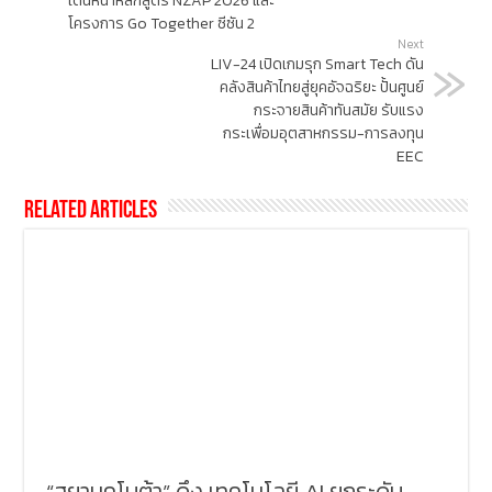
เดินหน้าหลักสูตร NZAP 2026 และ
โครงการ Go Together ซีซัน 2
Next
LIV-24 เปิดเกมรุก Smart Tech ดัน
คลังสินค้าไทยสู่ยุคอัจฉริยะ ปั้นศูนย์
กระจายสินค้าทันสมัย รับแรง
กระเพื่อมอุตสาหกรรม-การลงทุน
EEC
Related Articles
“สยามคูโบต้า” ดึง เทคโนโลยี AI ยกระดับ