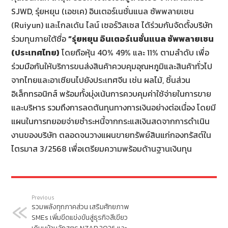
SJWD, รุ่ยหยุน (เอชเค) อินเตอร์เนชั่นแนล ซัพพลายเชน
(Ruiyun) และโกลเด้น ไลน์ เซอร์วิสเซส ได้ร่วมกันจัดตั้งบริษัท
ร่วมทุนภายใต้ชื่อ
“รุ่ยหยุน อินเตอร์เนชั่นแนล ซัพพลายเชน
(ประเทศไทย)
โดยถือหุ้น 40% 49% และ 11% ตามลำดับ เพื่อ
ร่วมมือกันให้บริการขนส่งสินค้าควบคุมอุณหภูมิและสินค้าทั่วไป
จากไทยและอาเซียนไปยังประเทศจีน เช่น ผลไม้, ชิ้นส่วน
อิเล็กทรอนิกส์ พร้อมทั้งมุ่งเน้นการควบคุมค่าใช้จ่ายในการขาย
และบริหาร รวมถึงการลดต้นทุนทางการเงินอย่างต่อเนื่อง โดยมี
แผนในการทยอยจ่ายชำระหนี้จากกระแสเงินสดจากการดำเนิน
งานของบริษัท ตลอดจนวางแผนขายทรัพย์สินแก่กองทรัสต์ใน
ไตรมาส 3/2568 เพื่อเตรียมความพร้อมด้านฐานเงินทุน
Previous
รวมพลังทุกภาคส่วน เสริมศักยภาพ
SMEs เพิ่มขีดแข่งขันสู่ธุรกิจสีเขียว