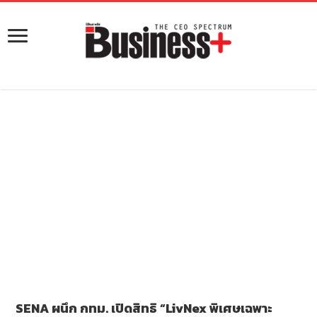
SENA ผนึก กทม. เปิดสิทธิ “LivNex พิเศษเฉพาะ