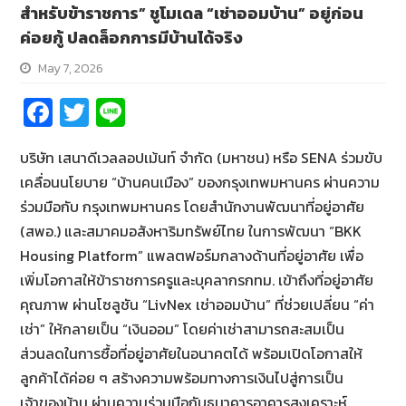
สำหรับข้าราชการ” ชูโมเดล “เช่าออมบ้าน” อยู่ก่อน
ค่อยกู้ ปลดล็อกการมีบ้านได้จริง
May 7, 2026
Fa
T
Li
ce
wi
n
บริษัท เสนาดีเวลลอปเม้นท์ จำกัด (มหาชน) หรือ SENA ร่วมขับ
b
tt
e
เคลื่อนนโยบาย “บ้านคนเมือง” ของกรุงเทพมหานคร ผ่านความ
o
er
ร่วมมือกับ กรุงเทพมหานคร โดยสำนักงานพัฒนาที่อยู่อาศัย
o
(สพอ.) และสมาคมอสังหาริมทรัพย์ไทย ในการพัฒนา “BKK
k
Housing Platform” แพลตฟอร์มกลางด้านที่อยู่อาศัย เพื่อ
เพิ่มโอกาสให้ข้าราชการครูและบุคลากรกทม. เข้าถึงที่อยู่อาศัย
คุณภาพ ผ่านโซลูชัน “LivNex เช่าออมบ้าน” ที่ช่วยเปลี่ยน “ค่า
เช่า” ให้กลายเป็น “เงินออม” โดยค่าเช่าสามารถสะสมเป็น
ส่วนลดในการซื้อที่อยู่อาศัยในอนาคตได้ พร้อมเปิดโอกาสให้
ลูกค้าได้ค่อย ๆ สร้างความพร้อมทางการเงินไปสู่การเป็น
เจ้าของบ้าน ผ่านความร่วมมือกับธนาคารอาคารสงเคราะห์