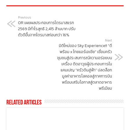
Previous
OR เผยผลประกอบการไตรมาสแรก
2569 มีกำไรสุทธิ 2,415 ล้านบาท ปรับ
ตัวดีขึ้นจากไตรมาสก่อนกว่า 16%
Next
มิติใหม่ของ Sky Experience!! “ดี
พร้อม x ไทยแอร์เอเชีย” เชื่อมครัว
ชุมชนสู่ประสบการณ์ความอร่อยบน
เครื่อง ติดอาวุธผู้ประกอบการใน
แคมเปญ “ครัวดินสู่ฟ้า” ปลดล็อก
มูลค่าอาหารโลคอลสู่ภาคการบิน
พร้อมเสริมโอกาสสู่ตลาดอาหาร
พรีเมียม
Related Articles