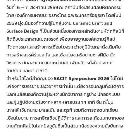
วันที่ 6 – 7 สิงหาคม 2569 ณ สถาบันส่งเสริมศิลปหัตถกรรม
ไทย (องค์การมหาชน) อ.บางไทร จ.พระนครศรีอยุธยา โดยในปี
2569 มุ่งเน้นองค์ความรู้ในกลุ่มงาน Ceramic Craft and
Surface Design ที่เป็นส่วนหนึ่งของการผลักดันงานหัตถศิลป์ที่
คิดถึงประเภทงานเบญจรงค์ เพื่อขยายฐานองค์ความรู้ศิลป
หัตถกรรม และสร้างการเชื่อมโยงระหว่างภูมิปัญญาดั้งเดิมกับ
การสร้างสรรค์ร่วมสมัย และเชื่อมโยงเครือข่ายช่างฝีมือ นัก
วิชาการ นักออกแบบ และหน่วยงานพันธมิตรทั้งในประเทศ
อาเซียน และนานาชาติ
สำหรับไฮไลต์สำคัญของ
SACIT
Symposium 2026
ไม่ได้มี
เพียงการบรรยายเชิงวิชาการเท่านั้น แต่ยังครอบคลุมทั้งมิติการ
แลกเปลี่ยนองค์ความรู้ระหว่างนักวิชาการ ครูช่าง นักออกแบบ
และผู้ปฏิบัติงานจริงจากหลากหลายประเทศ อาทิ จีน ญี่ปุ่น
เกาหลี เวียดนาม มาเลเซีย และตุรกี รวมถึงการถอดบทเรียน
เชิงนโยบาย การสาธิตเชิงปฏิบัติการ และการสะท้อนบทบาทของ
งานหัตถศิลป์ในโลกปัจจุบันซึ่งเป็นส่วนหนึ่งของความยั่งยืนทาง