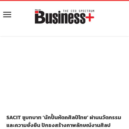
SACIT ชูบทบาท ‘นักปั้นหัตถศิลป์ไทย’ ผ่านนวัตกรรม
และความยั่งยืน ปักธงสร้างภาพลักษณ์งานศิลป