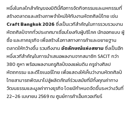
หนึ่งในกลไกสำคัญของมิตินี้คือการจัดกิจกรรมและมหกรรมที่
สร้างตลาดและสร้างภาพจำใหม่ให้กับงานหัตถศิลป์ไทย เช่น
Craft Bangkok 2026
ซึ่งเป็นเวทีสำคัญในการรวบรวมงาน
หัตถศิลป์จากทั่วประเทศมาเชื่อมโยงกับผู้บริโภค นักออกแบบ ผู้
ซื้อ และภาคธุรกิจ เพื่อสร้างโอกาสทางการค้าและขยายฐาน
ตลาดให้กว้างขึ้น รวมถึงงาน
อัตลักษณ์แห่งสยาม
ซึ่งเป็นอีก
หนึ่งเวทีสำคัญในการนำเสนอผลงานจากสมาชิก SACIT กว่า
380 คูหา พร้อมผลงานครูศิลป์ของแผ่นดิน ครูช่างศิลป
หัตถกรรม และดีไซเนอร์ไทย เพื่อแสดงให้เห็นว่างานหัตถศิลป์
ไทยสามารถพัฒนาไปสู่ผลิตภัณฑ์ร่วมสมัยที่มีทั้งคุณค่าทาง
วัฒนธรรมและมูลค่าทางธุรกิจ โดยมีกำหนดจัดขึ้นระหว่างวันที่
22–26 เมษายน 2569 ณ ศูนย์การค้าเอ็มควอเทียร์