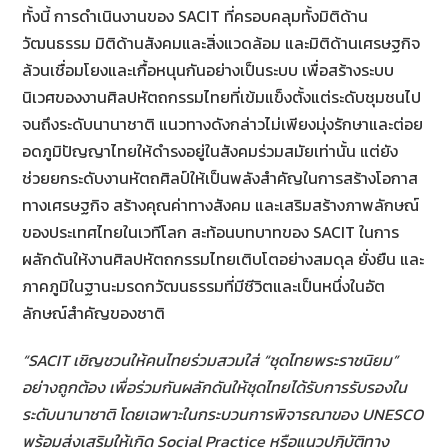
ทั้งนี้ การดำเนินงานของ SACIT ที่ครอบคลุมทั้งมิติด้าน
วัฒนธรรม มิติด้านสังคมและสิ่งแวดล้อม และมิติด้านเศรษฐกิจ
ล้วนเชื่อมโยงและเกื้อหนุนกันอย่างเป็นระบบ เพื่อสร้างระบบ
นิเวศของงานศิลปหัตถกรรมไทยที่เข้มแข็งตั้งแต่ระดับชุมชนไป
จนถึงระดับนานาชาติ แนวทางดังกล่าวไม่เพียงมุ่งรักษาและต่อย
อดภูมิปัญญาไทยให้ดำรงอยู่ในสังคมร่วมสมัยเท่านั้น แต่ยัง
ช่วยยกระดับงานหัตถศิลป์ให้เป็นพลังสำคัญในการสร้างโอกาส
ทางเศรษฐกิจ สร้างคุณค่าทางสังคม และเสริมสร้างภาพลักษณ์
ของประเทศไทยในเวทีโลก สะท้อนบทบาทของ SACIT ในการ
ผลักดันให้งานศิลปหัตถกรรมไทยเติบโตอย่างสมดุล ยั่งยืน และ
ภาคภูมิในฐานะมรดกวัฒนธรรมที่มีชีวิตและเป็นหนึ่งในอัต
ลักษณ์สำคัญของชาติ
“SACIT เชิญชวนให้คนไทยร่วมสวมใส่
“
ชุดไทยพระราชนิยม”
อย่างถูกต้อง เพื่อร่วมกันผลักดันให้ชุดไทยได้รับการรับรองใน
ระดับนานาชาติ โดยเฉพาะในกระบวนการพิจารณาของ
UNESCO
พร้อมส่งเสริมให้เกิด Social Practice หรือแนวปฏิบัติทาง