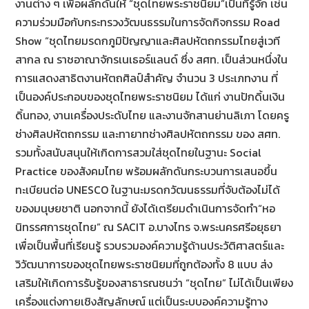
งานต่าง ๆ เพื่อผลักดันให้ “ชุดไทยพระราชนิยม”เป็นที่รู้จัก เช่น
ความร่วมมือกับกระทรวงวัฒนธรรมในการจัดกิจกรรม Road
Show “ชุดไทยมรดกภูมิปัญญาและศิลปหัตถกรรมไทยสู่เวที
สากล ณ ราชอาณาจักรเนเธอร์แลนด์ ซึ่ง สศท. เป็นส่วนหนึ่งใน
การแสดงสาธิตงานหัตถศิลป์สำคัญ จำนวน 3 ประเภทงาน ที่
เป็นองค์ประกอบของชุดไทยพระราชนิยม ได้แก่ งานปักดิ้นเงิน
ดิ้นทอง, งานเครื่องประดับไทย และงานจักสานย่านลิเภา โดยครู
ช่างศิลปหัตถกรรม และทายาทช่างศิลปหัตถกรรม ของ สศท.
รวมทั้งสนับสนุนให้เกิดการสวมใส่ชุดไทยในฐานะ Social
Practice ของสังคมไทย พร้อมผลักดันกระบวนการเสนอขึ้น
ทะเบียนต่อ UNESCO ในฐานะมรดกวัฒนธรรมที่จับต้องไม่ได้
ของมนุษยชาติ นอกจากนี้ ยังได้เตรียมดำเนินการจัดทำ“หอ
นิทรรศการชุดไทย” ณ SACIT อ.บางไทร จ.พระนครศรีอยุธยา
เพื่อเป็นพื้นที่เรียนรู้ รวบรวมองค์ความรู้ด้านประวัติศาสตร์และ
วิวัฒนาการของชุดไทยพระราชนิยมที่ถูกต้องทั้ง 8 แบบ ส่ง
เสริมให้เกิดการรับรู้ของสาธารณชนว่า “ชุดไทย” ไม่ได้เป็นเพียง
เครื่องแต่งกายเชิงสัญลักษณ์ แต่เป็นระบบองค์ความรู้ทาง