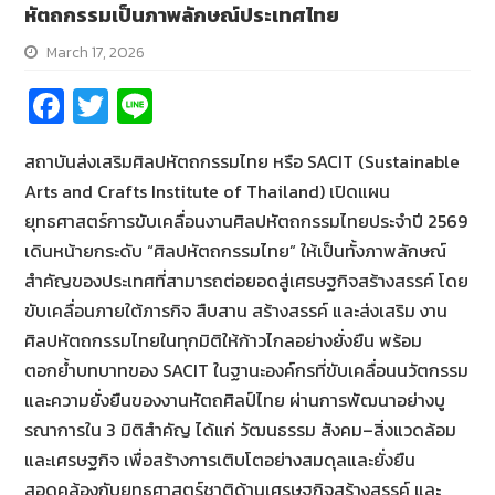
หัตถกรรมเป็นภาพลักษณ์ประเทศไทย
March 17, 2026
Fa
T
Li
ce
wi
n
สถาบันส่งเสริมศิลปหัตถกรรมไทย หรือ SACIT (Sustainable
b
tt
e
Arts and Crafts Institute of Thailand) เปิดแผน
o
er
ยุทธศาสตร์การขับเคลื่อนงานศิลปหัตถกรรมไทยประจำปี 2569
o
เดินหน้ายกระดับ “ศิลปหัตถกรรมไทย” ให้เป็นทั้งภาพลักษณ์
k
สำคัญของประเทศที่สามารถต่อยอดสู่เศรษฐกิจสร้างสรรค์ โดย
ขับเคลื่อนภายใต้ภารกิจ สืบสาน สร้างสรรค์ และส่งเสริม งาน
ศิลปหัตถกรรมไทยในทุกมิติให้ก้าวไกลอย่างยั่งยืน พร้อม
ตอกย้ำบทบาทของ SACIT ในฐานะองค์กรที่ขับเคลื่อนนวัตกรรม
และความยั่งยืนของงานหัตถศิลป์ไทย ผ่านการพัฒนาอย่างบู
รณาการใน 3 มิติสำคัญ ได้แก่ วัฒนธรรม สังคม–สิ่งแวดล้อม
และเศรษฐกิจ เพื่อสร้างการเติบโตอย่างสมดุลและยั่งยืน
สอดคล้องกับยุทธศาสตร์ชาติด้านเศรษฐกิจสร้างสรรค์ และ