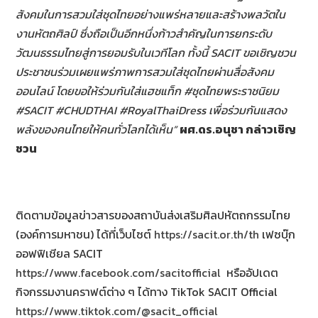
สังคมในการสวมใส่ชุดไทยอย่างแพร่หลายและสร้างพลวัตใน
งานหัตถศิลป์ ซึ่งถือเป็นอีกหนึ่งก้าวสำคัญในการยกระดับ
วัฒนธรรมไทยสู่การยอมรับในเวทีโลก ทั้งนี้
SACIT
ขอเชิญชวน
ประชาชนร่วมเผยแพร่ภาพการสวมใส่ชุดไทยผ่านสื่อสังคม
ออนไลน์ โดยขอให้ร่วมกันใส่แฮชแท็ก
#
ชุดไทยพระราชนิยม
#SACIT #CHUDTHAI #
RoyalThaiDress เพื่อร่วมกันแสดง
พลังของคนไทยให้คนทั่วโลกได้เห็น”
ผศ.ดร.อนุชา กล่าวเชิญ
ชวน
ติดตามข้อมูลข่าวสารของสถาบันส่งเสริมศิลปหัตถกรรมไทย
(องค์การมหาชน) ได้ที่เว็บไซต์
https://sacit.or.th/th
เฟซบุ๊ก
ออฟฟิเชียล SACIT
https://www.facebook.com/sacitofficial
หรืออัปเดต
กิจกรรมงานคราฟต์ต่าง ๆ ได้ทาง TikTok SACIT Official
https://www.tiktok.com/@sacit_official