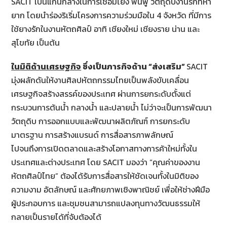
SACIT เป็นแกนกลางในการเชื่อมโยง ฟื้นฟู วัตถุดิบงานรักที่หา
ยาก โดยนำร่องริเริ่มโครงการความร่วมมือใน 4 จังหวัด ที่มีการ
ใช้ยางรักในงานหัตถศิลป์ อาทิ เชียงใหม่ เชียงราย น่าน และ
สุโขทัย เป็นต้น
ใน
มิติด้านเศรษฐกิจ
ซึ่งเป็นภารกิจด้าน “ส่งเสริม”
SACIT
มุ่งผลักดันให้งานศิลปหัตถกรรมไทยเป็นพลังขับเคลื่อน
เศรษฐกิจสร้างสรรค์ของประเทศ ผ่านการยกระดับตั้งแต่
กระบวนการต้นน้ำ กลางน้ำ และปลายน้ำ ไม่ว่าจะเป็นการพัฒนา
วัตถุดิบ การออกแบบและพัฒนาผลิตภัณฑ์ การยกระดับ
มาตรฐาน การสร้างแบรนด์ การสื่อสารภาพลักษณ์
ไปจนถึงการเปิดตลาดและสร้างโอกาสทางการค้าใหม่ทั้งใน
ประเทศและต่างประเทศ โดย SACIT มองว่า “คุณค่าของงาน
หัตถศิลป์ไทย” ต้องได้รับการสื่อสารให้ชัดเจนทั้งในมิติของ
ความงาม อัตลักษณ์ และศักยภาพเชิงพาณิชย์ เพื่อให้ช่างฝีมือ
ผู้ประกอบการ และชุมชนสามารถแปลงทุนทางวัฒนธรรมให้
กลายเป็นรายได้ที่จับต้องได้