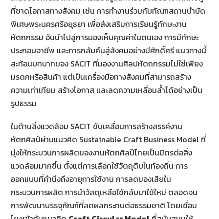
ที่ขาดโอกาสทางสังคม เช่น การทำงานร่วมกับทัณฑสถานบำบัด
พิเศษพระนครศรีอยุธยา เพื่อส่งเสริมการเรียนรู้ทักษะงาน
หัตถกรรม อันนำไปสู่การมองเห็นคุณค่าในตนเอง การมีทักษะ
ประกอบอาชีพ และการกลับคืนสู่สังคมอย่างมีศักดิ์ศรี แนวทางนี้
สะท้อนบทบาทของ SACIT ที่มองงานศิลปหัตถกรรมไม่ใช่เพียง
มรดกหรือสินค้า แต่เป็นเครื่องมือทางสังคมที่สามารถสร้าง
ความเท่าเทียม สร้างโอกาส และลดความเหลื่อมล้ำได้อย่างเป็น
รูปธรรม
ในด้านสิ่งแวดล้อม SACIT ขับเคลื่อนการสร้างสรรค์งาน
หัตถศิลป์ผ่านแนวคิด Sustainable Craft Business Model ที่
มุ่งให้กระบวนการผลิตของงานหัตถศิลป์ไทยเป็นมิตรต่อสิ่ง
แวดล้อมมากขึ้น ตั้งแต่การเลือกใช้วัตถุดิบในท้องถิ่น การ
ออกแบบที่คำนึงถึงอายุการใช้งาน การลดของเสียใน
กระบวนการผลิต การนำวัสดุเหลือใช้กลับมาใช้ใหม่ ตลอดจน
การพัฒนาบรรจุภัณฑ์ที่ลดผลกระทบต่อธรรมชาติ โดยเชื่อม
โยงเข้ากับแนวคิด
Craft Circular Model
ที่สนับสนุนให้