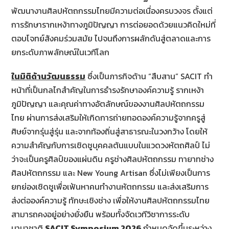
พัฒนางานศิลปหัตถกรรมไทยมีความต่อเนื่องครบวงจร ตั้งแต่
การรักษารากเหง้าทางภูมิปัญญา การต่อยอดด้วยแนวคิดใหม่ที่
ตอบโจทย์สังคมร่วมสมัย ไปจนถึงการผลักดันสู่ตลาดและการ
ยกระดับภาพลักษณ์ในเวทีโลก
ในมิติด้านวัฒนธรรม
ซึ่งเป็นภารกิจด้าน “สืบสาน” SACIT ทำ
หน้าที่เป็นกลไกสำคัญในการธำรงรักษาองค์ความรู้ รากเหง้า
ภูมิปัญญา และคุณค่าทางอัตลักษณ์ของงานศิลปหัตถกรรม
ไทย ผ่านการส่งเสริมให้เกิดการถ่ายทอดองค์ความรู้จากครูสู่
ศิษย์จากรุ่นสู่รุ่น และจากท้องถิ่นสู่สาธารณะในวงกว้าง โดยให้
ความสำคัญกับการเชิดชูบุคคลต้นแบบในแวดวงหัตถศิลป์ ไม่
ว่าจะเป็นครูศิลป์ของแผ่นดิน ครูช่างศิลปหัตถกรรม ทายาทช่าง
ศิลปหัตถกรรม และ New Young Artisan ซึ่งไม่เพียงเป็นการ
ยกย่องเชิดชูเพื่อเฟ้นหาคนทำงานหัตถกรรม และส่งเสริมการ
ส่งต่อองค์ความรู้ ทักษะเชิงช่าง เพื่อให้งานศิลปหัตถกรรมไทย
สามารถคงอยู่อย่างยั่งยืน พร้อมทั้งจัดเวทีวิชาการระดับ
นานาชาติ
SACIT Symposium 2026
กำหนดจัดขึ้นระหว่าง