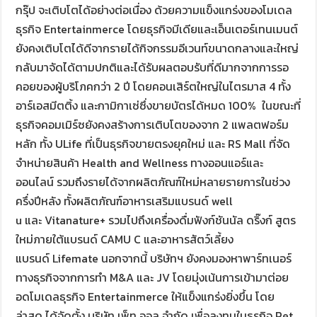
กรุ๊ป จะเติบโตได้อย่างต่อเนื่อง ด้วยความแข็งแกร่งของโมเดล
ธุรกิจ Entertainmerce โดยธุรกิจมีเดียและเอ็นเตอร์เทนเมนต์
ยังคงเติบโตได้ดีจากรายได้กิจกรรมอีเวนท์ขนาดกลางและใหญ่
กลับมาจัดได้ตามปกติและได้รับผลตอบรับที่ดีมากจากการรอ
คอยของผู้บริโภคกว่า 2 ปี โดยคอนเสิร์ตใหญ่ในไตรมาส 4 ทั้ง
อาร์เอสมีตติ้ง และกามิกาเซ่ซึ่งขายบัตรได้หมด 100% ในขณะที่
ธุรกิจคอมเมิร์ซยังคงสร้างการเติบโตของจาก 2 แพลตฟอร์ม
หลัก ทั้ง ULife ที่เป็นธุรกิจขายตรงยุคใหม่ และ RS Mall ที่จัด
จำหน่ายสินค้า Health and Wellness ทางออนแอร์และ
ออนไลน์ รวมถึงรายได้จากผลิตภัณฑ์ใหม่หลายรายการในช่วง
ครึ่งปีหลัง ทั้งผลิตภัณฑ์อาหารเสริมแบรนด์ well
u และ Vitanature+ รวมไปถึงเครื่องดื่มฟังก์ชันนัล ดริ๊งก์ สูตร
ใหม่ภายใต้แบรนด์ CAMU C และอาหารสัตว์เลี้ยง
แบรนด์ Lifemate นอกจากนี้ บริษัทฯ ยังคงมองหาพาร์ทเนอร์
ทางธุรกิจจากการทำ M&A และ JV โดยมุ่งเน้นการเข้ามาต่อย
อดโมเดลธุรกิจ Entertainmerce ให้แข็งแกร่งยิ่งขึ้น โดย
ล่าสุด ได้จัดตั้ง บริษัท เพ็ท ออล จำกัด เพื่อลงทุนในธุรกิจ Pet