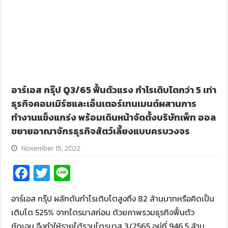
อาร์เอส กรุ๊ป Q3/65 ฟื้นตัวแรง กำไรเติบโตกว่า 5 เท่า
ธุรกิจคอมเมิร์ซและเอ็นเตอร์เทนเมนต์ผสานการ
ทำงานแข็งแกร่ง พร้อมเดินหน้าจัดตั้งบริษัทเพ็ท ออล
ขยายอาณาจักรธุรกิจสัตว์เลี้ยงแบบครบวงจร
November 15, 2022
Fa
T
Li
ce
wi
n
อาร์เอส กรุ๊ป ผลักดันกำไรเติบโตสูงถึง 82 ล้านบาทหรือคิดเป็น
b
tt
e
เติบโต 525% จากไตรมาสก่อน ด้วยภาพรวมธุรกิจฟื้นตัว
o
er
ชัดเจน จึงทำให้รายได้รวมไตรมาส 3/2565 อยู่ที่ 946.5 ล้าน