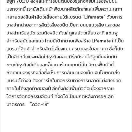
อยู่ที่ 70:30 ส่งผลให้กำไรขั้นต้นของธุรกิจคอมเมิร์ซเพิ่มขึ้น
นอกจากนี้ เรายังเดินหน้าพัฒนาผลิตภัณฑ์และเพิ่มความหลาก
หลายของสินค้าสัตว์เลี้ยงภายใต้แบรนด์ “Lifemate” ด้วยการ
วางจำหน่ายอาหารสัตว์เลี้ยงชนิดเปียก ขนมแมวเลีย และของ
ว่างสำหรับสุนัข รวมถึงผลิตภัณฑ์ดูแลสัตว์เลี้ยง อาทิ แชมพู
สำหรับสุนัขและแมว โดยมีเป้าหมายเพื่อสร้าง Lifemate ให้เป็น
แบรนด์สินค้าสำหรับสัตว์เลี้ยงแบบครบวงจรในอนาคต ซึ่งก็นับ
เป็นอีกหนึ่งแรงผลักให้ธุรกิจคอมเมิร์ซมีรายได้สูงขึ้นเช่นกัน
ขณะที่ธุรกิจมีเดียและเอ็นเตอร์เทนเมนต์นั้น มีการฟื้นตัวที่
ชัดเจนของธุรกิจสื่อซึ่งเห็นการกลับมาของเม็ดเงินโฆษณาซึ่ง
แบรนด์ต่างๆ ต้องการใช้ในกิจกรรมทางการตลาดแย่งชิงยอด
ขายในโค้งสุดท้ายของปี อีกทั้งยังมีฟื้นตัวต่อเนื่องจากราย
ได้การจัดกิจกรรมอีเวนท์ ที่จัดได้เป็นปกติหลังการยกเลิก
มาตรการ โควิด-19”