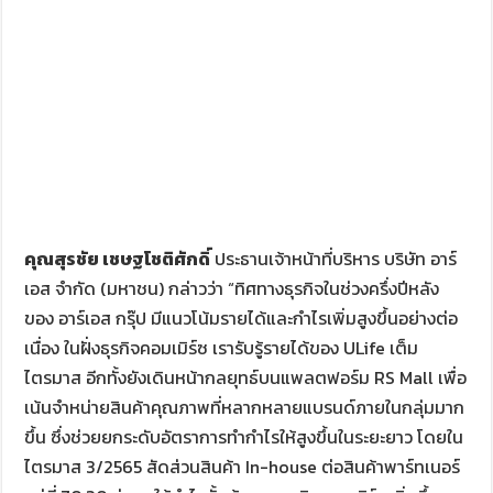
คุณสุรชัย เชษฐโชติศักดิ์
ประธานเจ้าหน้าที่บริหาร บริษัท อาร์
เอส จำกัด (มหาชน) กล่าวว่า “ทิศทางธุรกิจในช่วงครึ่งปีหลัง
ของ อาร์เอส กรุ๊ป มีแนวโน้มรายได้และกำไรเพิ่มสูงขึ้นอย่างต่อ
เนื่อง ในฝั่งธุรกิจคอมเมิร์ซ เรารับรู้รายได้ของ ULife เต็ม
ไตรมาส อีกทั้งยังเดินหน้ากลยุทธ์บนแพลตฟอร์ม RS Mall เพื่อ
เน้นจำหน่ายสินค้าคุณภาพที่หลากหลายแบรนด์ภายในกลุ่มมาก
ขึ้น ซึ่งช่วยยกระดับอัตราการทำกำไรให้สูงขึ้นในระยะยาว โดยใน
ไตรมาส 3/2565 สัดส่วนสินค้า In-house ต่อสินค้าพาร์ทเนอร์