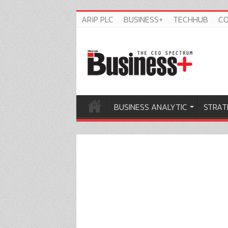
ARiP PLC
BUSINESS+
TECHHUB
C
BUSINESS ANALYTIC
STRAT