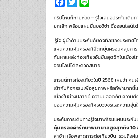
Fa
T
Li
ce
wi
n
ทริปไหนก็หายห่วง – รู้ใจเสนอประกันเดินทา
b
tt
e
ยกเลิก พร้อมแผนยื่นขอวีซ่า ซื้อออนไลน์ได้ท
o
er
o
รู้ใจ ผู้นำด้านประกันภัยดิจิทัลของประเทศ
k
แผนความคุ้มครองที่ยืดหยุ่นครอบคลุมการเด
ค้นหาแหล่งท่องเที่ยวอันซีนสุดชิคในเมือ
ออนไลน์ได้สะดวกสบาย
เทรนด์การท่องเที่ยวในปี 2568 เผยว่า คนเ
เข้ากับกิจกรรมเพื่อสุขภาพหรือกีฬามากขึ้
เนื่องในช่วงปลายปี ความปลอดภัย ความยืดหย
มอบความคุ้มครองที่ครบวงจรและความอุ่นใ
ประกันการเดินทางรู้ใจมาพร้อมแผนประกัน
คุ้มครองค่ารักษาพยาบาลสูงสุดถึง
10 
ล่าช้า หรือพลาดการต่อเที่ยวบิน รวมถึงค