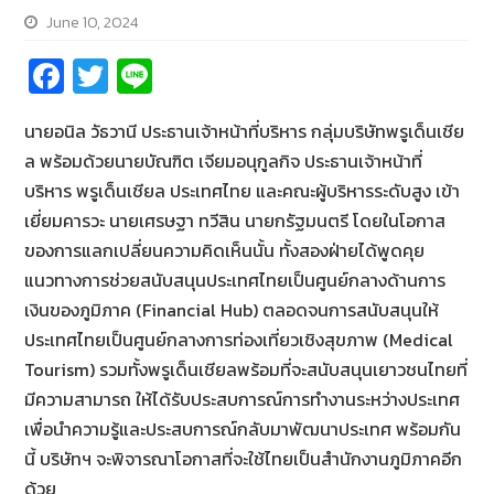
June 10, 2024
Fa
T
Li
ce
wi
n
นายอนิล วัธวานี ประธานเจ้าหน้าที่บริหาร กลุ่มบริษัทพรูเด็นเชีย
b
tt
e
ล พร้อมด้วยนายบัณฑิต เจียมอนุกูลกิจ ประธานเจ้าหน้าที่
o
er
บริหาร พรูเด็นเชียล ประเทศไทย และคณะผู้บริหารระดับสูง เข้า
o
เยี่ยมคารวะ นายเศรษฐา ทวีสิน นายกรัฐมนตรี โดยในโอกาส
k
ของการแลกเปลี่ยนความคิดเห็นนั้น ทั้งสองฝ่ายได้พูดคุย
แนวทางการช่วยสนับสนุนประเทศไทยเป็นศูนย์กลางด้านการ
เงินของภูมิภาค (Financial Hub) ตลอดจนการสนับสนุนให้
ประเทศไทยเป็นศูนย์กลางการท่องเที่ยวเชิงสุขภาพ (Medical
Tourism) รวมทั้งพรูเด็นเชียลพร้อมที่จะสนับสนุนเยาวชนไทยที่
มีความสามารถ ให้ได้รับประสบการณ์การทำงานระหว่างประเทศ
เพื่อนำความรู้และประสบการณ์กลับมาพัฒนาประเทศ พร้อมกัน
นี้ บริษัทฯ จะพิจารณาโอกาสที่จะใช้ไทยเป็นสำนักงานภูมิภาคอีก
ด้วย