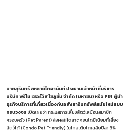
นายสุรินทร์ สหชาติโภคานันท์ ประธานเจ้าหน้าที่บริหาร
บริษัท พรีโม เซอร์วิส โซลูชั่น จำกัด (มหาชน) หรือ
PRI
ผู้นำ
ธุรกิจบริการที่เกี่ยวเนื่องกับอสังหาริมทรัพย์สมัยใหม่แบบ
ครบวงจร
เปิดเผยว่า กระแสการเลี้ยงสัตว์เสมือนสมาชิก
ครอบครัว (Pet Parent) ส่งผลให้ตลาดคอนโดมิเนียมที่เลี้ยง
สัตว์ได้ (Condo Pet Friendly) ในไทยเติบโตเฉลี่ยปีละ 8%–