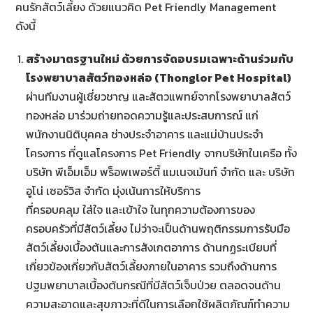
คนรักสัตว์เลี้ยง ด้วยแนวคิด Pet Friendly Management
ดังนี้
สร้างมาตรฐานใหม่ ด้วยการจัดอบรมเฉพาะด้านร่วมกับ
โรงพยาบาลสัตว์ทองหล่อ (
Thonglor Pet Hospital)
ผ่านทีมงานผู้เชี่ยวชาญ และสัตวแพทย์จากโรงพยาบาลสัตว์
ทองหล่อ มาร่วมถ่ายทอดความรู้และประสบการณ์ แก่
พนักงานนิติบุคคล ช่างประจำอาคาร และแม่บ้านประจำ
โครงการ ที่ดูแลโครงการ Pet Friendly จากบริษัทในเครือ ทั้ง
บริษัท พีเอ็มเอ็ม พร็อพเพอร์ตี้ แมเนจเม้นท์ จำกัด และ บริษัท
อูโน่ เซอร์วิส จำกัด มุ่งเน้นการให้บริการ
ที่ครอบคลุม ใส่ใจ และเข้าใจ ในทุกความต้องการของ
ครอบครัวที่มีสัตว์เลี้ยง ไม่ว่าจะเป็นด้านพฤติกรรมการรับมือ
สัตว์เลี้ยงเบื้องต้นและการสังเกตอาการ ด้านกฏระเบียบที่
เกี่ยวข้องเกี่ยวกับสัตว์เลี้ยงภายในอาคาร รวมถึงด้านการ
ปฐมพยาบาลเบื้องต้นกรณีที่มีสัตว์เจ็บป่วย ตลอดจนด้าน
ความสะอาดและสุขภาวะที่ดีในการเลือกใช้ผลิตภัณฑ์ทำความ