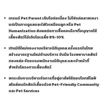
เทรนด์
Pet Parent เติบโตต่อเนื่อง
ไม่ใช่แค่คลายเหงา
แต่เป็นการดูแลและใส่ใจเหมือนลูก หรือ
Pet
Humanization ส่งผลต่อการซื้อคอนโดฯที่อนุญาตให้
เลี้ยงสัตว์ได้เติบโตเฉลี่ย 8%-10%
เปิดมิติใหม่ของงานบริหารนิติบุคคล ครั้งแรกในไทย
สร้างมาตรฐานใหม่ด้านบริการ จับมือ โรงพยาบาลสัตว์
ทองหล่อ จัดอบรมพนักงานนิติบุคล และเจ้าหน้าที่
สำหรับโครงการเลี้ยงสัตว์
ยกระดับการบริหารจัดการที่อยู่อาศัยให้ตอบโจทย์ไลฟ์
สไตล์คนรักสัตว์เลี้ยงด้วย
Pet-Friendly Community
และ Pet Services