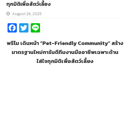
ทุกมิติเพื่อสัตว์เลี้ยง
August 26, 2025
Fa
T
Li
ce
wi
n
พรีโม เดินหน้า
“Pet-Friendly Community”
สร้าง
b
tt
e
มาตรฐานใหม่
การันตีทีมงานมืออาชีพเฉพาะด้าน
o
er
ใส่ใจทุกมิติเพื่อสัตว์เลี้ยง
o
k