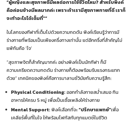
“ผู้หญิงและสุขภาพดีมีผลต่อการใช้ชีวิตไหม? สำหรับพิงค์
คือค่อนข้างมีผลมากค่ะ
เพราะถ้าเรามีสุขภาพกายที่ดี เราก็
จะทำอะไรได้เต็มที่”
”
ในโลกของกีฬาที่เต็มไปด้วยความกดดัน พิงค์เรียนรู้ว่าการมี
ร่างกายที่พร้อมเป็นเพียงครึ่งทางเท่านั้น แต่อีกครึ่งที่สำคัญไม่
แพ้กันคือ ‘ใจ’
“สุขภาพจิตก็สำคัญมากค่ะ อย่างพิงค์เป็นนักกีฬา ก็มี
ความเครียดความกดดัน ร่างกายก็ต้องพร้อมรับแรงกระแทก
ด้วย” เทคนิคของพิงค์คือการบาลานซ์วินัยกับความรู้สึก:
Physical Conditioning:
ออกกำลังกายสม่ำเสมอ กิน
อาหารให้ครบ 5 หมู่ เพื่อเป็นเชื้อเพลิงให้ร่างกาย
Mental Support:
พิงค์เลือกที่จะ
“ปรึกษาแพทย์”
เพื่อ
เคลียร์พื้นที่ในใจ ให้พร้อมโฟกัสกับทุกแมตช์ในชีวิต