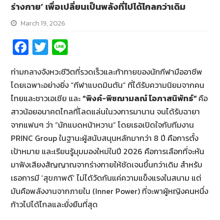
ร่างกาย’ เพื่อเปลี่ยนเป็นพลังที่ไปได้ไกลกว่าเดิม
March 19, 2026
Fa
T
Li
ce
wi
n
ท่ามกลางจังหวะชีวิตที่รวดเร็วและท้าทายของนักกีฬามืออาชีพ
b
tt
e
โดยเฉพาะอย่างยิ่ง “กีฬาแบดมินตัน” ที่ได้รับความนิยมจากคน
o
er
ไทยและชาวเอเชีย และ
“พิงค์-พิชฌามลณ์ โอภาสนิพัทธ์”
คือ
o
สาวน้อยอนาคตไกลที่โลดแล่นในวงการมานาน จนได้รับฉายา
k
จากแฟนๆ ว่า “นักแบดหน้าหวาน” โดยเธอเปิดใจกับทีมงาน
PRINC Group ในฐานะผู้สนับสนุนหลักมากว่า 8 ปี คือการตั้ง
เป้าหมาย และเรียนรู้มุมมองใหม่ในปี 2026 คือการเลือกที่จะหัน
มาฟังเสียงสัญญาณจากร่างกายให้ชัดเจนขึ้นกว่าเดิม สำหรับ
เธอการมี ‘สุขภาพดี’ ไม่ได้วัดกันแค่ความแข็งแรงในสนาม แต่
มันคือพลังงานจากภายใน (Inner Power) ที่จะพาผู้หญิงคนหนึ่ง
ก้าวไปได้ไกลและยั่งยืนที่สุด