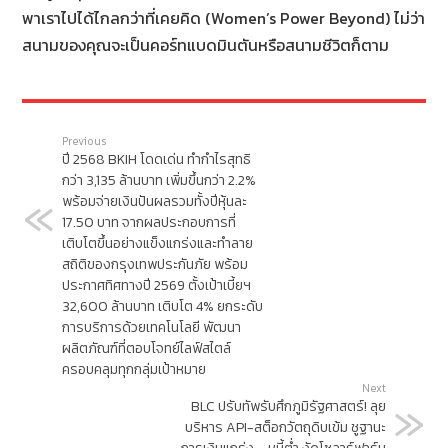
พาเราไปได้ไกลกว่าที่เคยคิด (Women’s Power Beyond) ไม่ว่า
สนามของคุณจะเป็นคอร์ทแบดมินตันหรือสนามชีวิตก็ตาม
Previous
ปี 2568 BKIH โดดเด่น ทำกำไรสุทธิ
กว่า 3,135 ล้านบาท เพิ่มขึ้นกว่า 2.2%
พร้อมจ่ายเงินปันผลรวมทั้งปีหุ้นละ
17.50 บาท จากผลประกอบการที่
เติบโตขึ้นอย่างแข็งแกร่งและทำลาย
สถิติของกรุงเทพประกันภัย พร้อม
ประกาศทิศทางปี 2569 ตั้งเป้าเบี้ยฯ
32,600 ล้านบาท เติบโต 4% ยกระดับ
การบริการด้วยเทคโนโลยี พัฒนา
ผลิตภัณฑ์ที่ตอบโจทย์ไลฟ์สไตล์
ครอบคลุมทุกกลุ่มเป้าหมาย
Next
BLC ปรับทัพรับศึกภูมิรัฐศาสตร์! ลุย
บริหาร API-สต็อกวัตถุดิบเข้ม ชูฐานะ