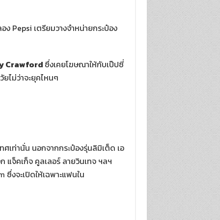
มฉลอง Pepsi เตรียมวางจำหน่ายกระป๋อง
y Crawford
ซึ่งเคยโฆษณาให้กับเป๊ปซี่
กวัยไม่ว่าจะยุคไหนๆ
ศเท่านั่น นอกจากกระป๋องรุ่นลิมิเต็ด เอ
ก แจ็คเก็จ คูลเลอร์ ลายวินเทจ ฯลฯ
om
ซึ่งจะเปิดให้เฉพาะแฟนใน