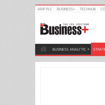
ARiP PLC
BUSINESS+
TECHHUB
C
BUSINESS ANALYTIC
STRAT