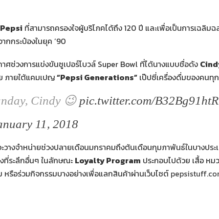
Pepsi
ที่สามารถครองใจผู้บริโภคได้ถึง 120 ปี และเพื่อเป็นการเฉลิ
ลใจจากกระป๋องในยุค ’90
ศช่วงการแข่งขันซูเปอร์โบวล์ Super Bowl ที่ได้นางแบบชื่อดัง
Cind
วย ภายใต้แคมเปญ
“Pepsi Generations”
เป๊ปซี่เครื่องดื่มของคนทุ
unday, Cindy 😉
pic.twitter.com/B32Bg91htR
anuary 11, 2018
ชั่น จะวางจำหน่ายช่วงปลายเดือนมกราคมถึงต้นเดือนกุมภาพันธ์ในบางประเท
งที่ระลึกอื่นๆ ในลักษณะ
Loyalty Program
ประกอบไปด้วย เสื้อ หมว
หรือร่วมกิจกรรมบางอย่างเพื่อแลกสินค้าผ่านเว็บไซต์
pepsistuff.c