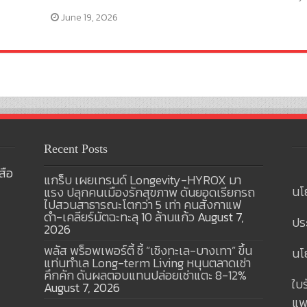
June 19, 2026
Recent Posts
สือ
แกร็บ เผยเทรนด์ Longevity-HYROX มา
นโ
แรง ปลุกคนเมืองรักสุขภาพ ดันยอดเรียกรถ
ไปสวนสาธารณะโตกว่า 5 เท่า คนสั่งกาแฟ
ดำ-เคลียร์มัตฉะทะลุ 10 ล้านแก้ว
August 7,
ปร
2026
พลัส พร็อพเพอร์ตี้ ชี้ “เชิงทะเล-บางเทา” ขึ้น
นโย
แท่นทำเล Long-term Living หนุนตลาดเช่า
คึกคัก ดันผลตอบแทนปล่อยเช่าแตะ 8-12%
ใบ
August 7, 2026
แพ