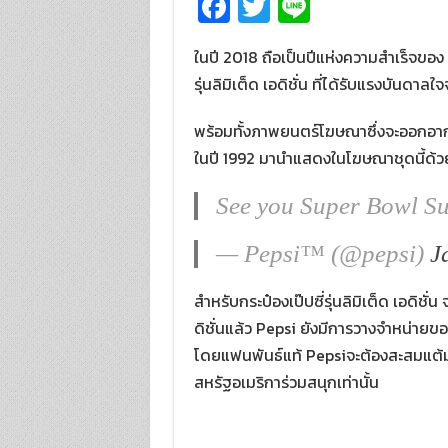
Fa
T
Li
ce
wi
n
ในปี 2018 ถือเป็นปีแห่งความสำเร็จของ
b
tt
e
รุ่นลิมิเต็ด เอดิชั่น ที่ได้รับแรงบันดา
o
er
o
พร้อมทั้งภาพยนตร์โฆษณาซึ่งจะออกอากา
k
ในปี 1992 มานำแสดงในโฆษณาชุดนี้ด้
See you Super Bowl S
— Pepsi™ (@pepsi)
J
สำหรับกระป๋องเป๊ปซี่รุ่นลิมิเต็ด เอดิ
ดิชั่นแล้ว Pepsi ยังมีการวางจำหน่ายขอ
โดยแฟนพันธ์แท้ Pepsiจะต้องสะสมแต้ม 
สหรัฐอเมริการ่วมสนุกเท่านั้น