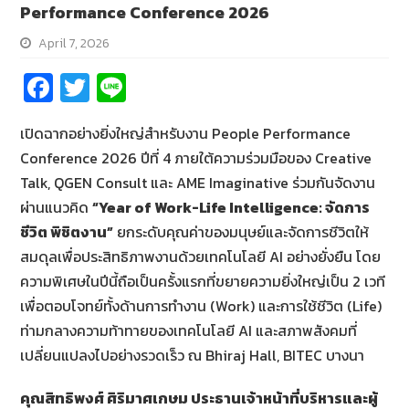
Performance Conference 2026
April 7, 2026
Fa
T
Li
ce
wi
n
เปิดฉากอย่างยิ่งใหญ่สำหรับงาน People Performance
b
tt
e
Conference 2026 ปีที่ 4 ภายใต้ความร่วมมือของ Creative
o
er
Talk, QGEN Consult และ AME Imaginative ร่วมกันจัดงาน
o
ผ่านแนวคิด
“
Year of Work-Life Intelligence: จัดการ
k
ชีวิต พิชิตงาน”
ยกระดับคุณค่าของมนุษย์และจัดการชีวิตให้
สมดุลเพื่อประสิทธิภาพงานด้วยเทคโนโลยี AI อย่างยั่งยืน โดย
ความพิเศษในปีนี้ถือเป็นครั้งแรกที่ขยายความยิ่งใหญ่เป็น 2 เวที
เพื่อตอบโจทย์ทั้งด้านการทำงาน (Work) และการใช้ชีวิต (Life)
ท่ามกลางความท้าทายของเทคโนโลยี AI และสภาพสังคมที่
เปลี่ยนแปลงไปอย่างรวดเร็ว ณ Bhiraj Hall, BITEC บางนา
คุณสิทธิพงศ์ ศิริมาศเกษม ประธานเจ้าหน้าที่บริหารและผู้