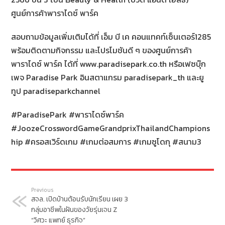
ศูนย์การค้าพาราไดซ์ พาร์ค
สอบถามข้อมูลเพิ่มเติมได้ที่ เอ็ม บี เค คอนแทคท์เซ็นเตอร์1285
พร้อมติดตามกิจกรรม และโปรโมชันดี ๆ ของศูนย์การค้า
พาราไดซ์ พาร์ค ได้ที่ www.paradisepark.co.th หรือเฟซบุ๊ก
เพจ Paradise Park อินสตาแกรม paradisepark_th และยู
ทูป paradiseparkchannel
#ParadisePark #พาราไดซ์พาร์ค
#JoozeCrosswordGameGrandprixThailandChampions
hip #ครอสเวิร์ดเกม #เกมต่อสมการ #เกมซูโดกุ #สนาม3
Previous
สจล. เปิดบ้านต้อนรับนักเรียน เผย 3
กลุ่มอาชีพในฝันของวัยรุ่นเจน Z
“วิศวะ แพทย์ ธุรกิจ”