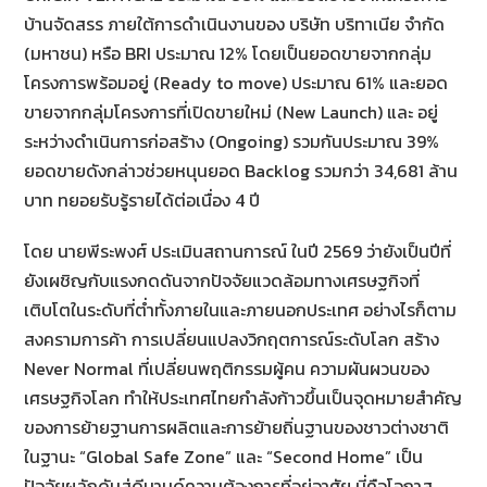
บ้านจัดสรร ภายใต้การดำเนินงานของ บริษัท บริทาเนีย จำกัด
(มหาชน) หรือ BRI ประมาณ 12% โดยเป็นยอดขายจากกลุ่ม
โครงการพร้อมอยู่ (Ready to move) ประมาณ 61% และยอด
ขายจากกลุ่มโครงการที่เปิดขายใหม่ (New Launch) และ อยู่
ระหว่างดำเนินการก่อสร้าง (Ongoing) รวมกันประมาณ 39%
ยอดขายดังกล่าวช่วยหนุนยอด Backlog รวมกว่า 34,681 ล้าน
บาท ทยอยรับรู้รายได้ต่อเนื่อง 4 ปี
โดย นายพีระพงศ์ ประเมินสถานการณ์ ในปี 2569 ว่ายังเป็นปีที่
ยังเผชิญกับแรงกดดันจากปัจจัยแวดล้อมทางเศรษฐกิจที่
เติบโตในระดับที่ต่ำทั้งภายในและภายนอกประเทศ อย่างไรก็ตาม
สงครามการค้า การเปลี่ยนแปลงวิกฤตการณ์ระดับโลก สร้าง
Never Normal ที่เปลี่ยนพฤติกรรมผู้คน ความผันผวนของ
เศรษฐกิจโลก ทำให้ประเทศไทยกำลังก้าวขึ้นเป็นจุดหมายสำคัญ
ของการย้ายฐานการผลิตและการย้ายถิ่นฐานของชาวต่างชาติ
ในฐานะ “Global Safe Zone” และ “Second Home” เป็น
ปัจจัยผลักดันสู่ดีมานด์ความต้องการที่อยู่อาศัย นี่คือโอกาส