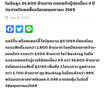
ในมือสูง 34,600 ล้านบาท ทยอยรับรู้ต่อเนื่อง 4 ปี
จ่อจ่ายปันผลสิ้นเดือนพฤษภาคม 2569
May 18, 2026
Fa
T
Li
ce
wi
n
ออริจิ้น พร็อพเพอร์ตี้ โชว์ผลงาน
Q1/2569 มียอดโอน
b
tt
e
กรรมสิทธิ์รวมกว่า 2,800 ล้านบาท โดยมียอดขายบ้าน-
o
er
คอนโดฯ รวมกว่า 4,500 ล้านบาท โชว์ Backlog ในมือ
o
แกร่งทยอยรับรู้รายได้ต่อเนื่อง 4 ปี กว่า 34,600 ล้านบาท
k
จ่อโอนกรรมสิทธิ์ Q2/69 เพิ่มอีก 2 โครงการ มูลค่ารวม
กว่า 2,700 ล้านบาท ตุน Backlog ในมือแล้วกว่า 98%
พร้อมประกาศจ่ายปันผล 0.049 บาทต่อหุ้น ในวันที่
28พฤษภาคม2569