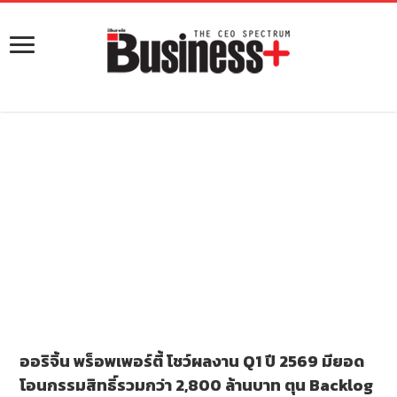
ออริจิ้น พร็อพเพอร์ตี้ โชว์ผลงาน Q1 ปี 2569 มียอด
โอนกรรมสิทธิ์รวมกว่า 2,800 ล้านบาท ตุน Backlog