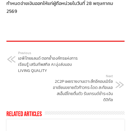
กำหนดจ่ายเงินออกให้แก่ผู้ถือหน่วยในวันที่ 28 พฤษภาคม
2569
Previous
เอพี ไทยแลนด์ ตอกย้ำองค์กรแห่งการ
เรียนรู้ เสริมทัพสกิล AI มุ่งส่งมอบ
LIVING QUALITY
Next
2C2P เผยรายงานเจาะลึกอีคอมเมิร์ซ
อาเซียนขยายตัวก้าวกระโดด สะท้อนเอ
สเอ็มอีไทยตื่นตัว รับเทรนด์ชำระเงิน
ดิจิทัล
Related Articles