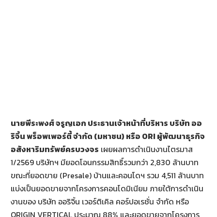
นายพีระพงศ์ จรูญเอก ประธานเจ้าหน้าที่บริหาร บริษัท ออ
ริจิ้น พร็อพเพอร์ตี้ จำกัด (มหาชน) หรือ
ORI ผู้พัฒนาธุรกิจ
อสังหาริมทรัพย์ครบวงจร
เผยผลการดำเนินงานไตรมาส
1/2569 บริษัทฯ มียอดโอนกรรมสิทธิ์รวมกว่า 2,830 ล้านบาท
ขณะที่ยอดขาย (Presale) บ้านและคอนโดฯ รวม 4,511 ล้านบาท
แบ่งเป็นยอดขายจากโครงการคอนโดมิเนียม ภายใต้การดำเนิน
งานของ บริษัท ออริจิ้น เวอร์ติเคิล คอร์ปอเรชั่น จำกัด หรือ
ORIGIN VERTICAL ประมาณ 88% และยอดขายจากโครงการ