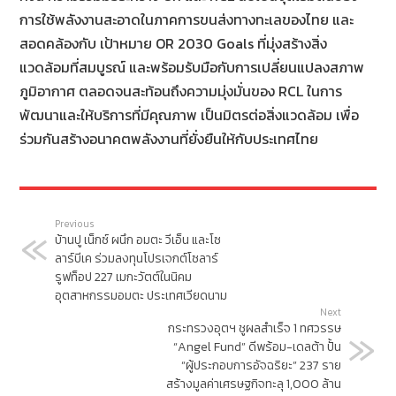
การใช้พลังงานสะอาดในภาคการขนส่งทางทะเลของไทย และ
สอดคล้องกับ เป้าหมาย OR 2030 Goals ที่มุ่งสร้างสิ่ง
แวดล้อมที่สมบูรณ์ และพร้อมรับมือกับการเปลี่ยนแปลงสภาพ
ภูมิอากาศ ตลอดจนสะท้อนถึงความมุ่งมั่นของ RCL ในการ
พัฒนาและให้บริการที่มีคุณภาพ เป็นมิตรต่อสิ่งแวดล้อม เพื่อ
ร่วมกันสร้างอนาคตพลังงานที่ยั่งยืนให้กับประเทศไทย
Previous
บ้านปู เน็กซ์ ผนึก อมตะ วีเอ็น และโซ
ลาร์บีเค ร่วมลงทุนโปรเจกต์โซลาร์
รูฟท็อป 227 เมกะวัตต์ในนิคม
อุตสาหกรรมอมตะ ประเทศเวียดนาม
Next
กระทรวงอุตฯ ชูผลสำเร็จ 1 ทศวรรษ
“Angel Fund” ดีพร้อม-เดลต้า ปั้น
“ผู้ประกอบการอัจฉริยะ” 237 ราย
สร้างมูลค่าเศรษฐกิจทะลุ 1,000 ล้าน