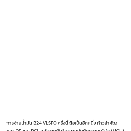
การจ่ายน้ำมัน B24 VLSFO ครั้งนี้ ถือเป็นอีกหนึ่ง ก้าวสำคัญ
ของ OR และ RCL หลังจากที่ได้ลงนามบันทึกความเข้าใจ (MOU)