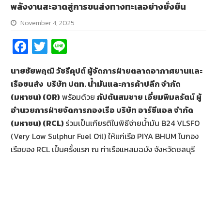
พลังงานสะอาดสู่การขนส่งทางทะเลอย่างยั่งยืน
November 4, 2025
Fa
T
Li
ce
wi
n
นายชัยพฤฒิ วัชรีคุปต์ ผู้จัดการฝ่ายตลาดอากาศยานและ
b
tt
e
เรือขนส่ง
บริษัท ปตท. น้ำมันและการค้าปลีก จำกัด
o
er
(มหาชน) (OR)
พร้อมด้วย
กัปตันสมชาย เอี่ยมพิมลรัตน์ ผู้
o
อำนวยการฝ่ายจัดการกองเรือ บริษัท อาร์ซีแอล จำกัด
k
(มหาชน) (
RCL)
ร่วมเป็นเกียรติในพิธีจ่ายน้ำมัน B24 VLSFO
(Very Low Sulphur Fuel Oil) ให้แก่เรือ PIYA BHUM ในกอง
เรือของ RCL เป็นครั้งแรก ณ ท่าเรือแหลมฉบัง จังหวัดชลบุรี