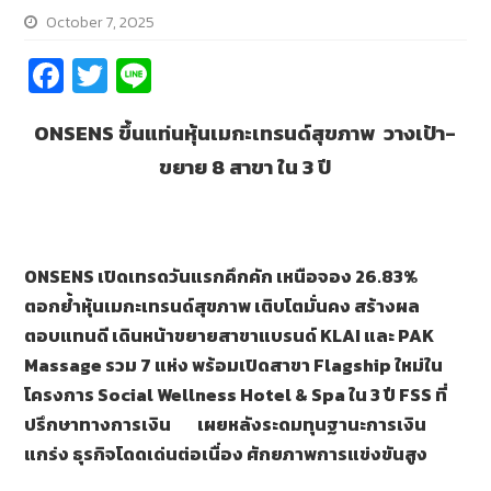
October 7, 2025
Fa
T
Li
ce
wi
n
ONSENS ขึ้นแท่นหุ้นเมกะเทรนด์สุขภาพ
วางเป้า
-
b
tt
e
ขยาย 8 สาขา ใน 3 ปี
o
er
o
k
ONSENS เปิดเทรดวันแรกคึกคัก เหนือจอง 26.83%
ตอกย้ำหุ้นเมกะเทรนด์สุขภาพ เติบโตมั่นคง สร้างผล
ตอบแทนดี เดินหน้า
ขยายสาขาแบรนด์
KLAI และ PAK
Massage รวม 7 แห่ง
พร้อมเปิดสาขา
Flagship ใหม่ใน
โครงการ Social Wellness Hotel & Spa
ใน
3 ปี FSS ที่
ปรึกษาทางการเงิน เผยหลังระดมทุนฐานะการเงิน
แกร่ง ธุรกิจโดดเด่นต่อเนื่อง ศักยภาพการแข่งขันสูง