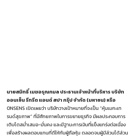
นายสมิทธิ์ เมฆอรุณกมล ประธานเจ้าหน้าที่บริหาร
บริษัท
ออนเซ็น รีทรีต แอนด์ สปา กรุ๊ป จำกัด (มหาชน) หรือ
ONSENS เปิดเผยว่า บริษัทวางเป้าหมายที่จะเป็น “หุ้นเมกะเท
รนด์สุขภาพ” ที่มีศักยภาพในการขยายธุรกิจ มีผลประกอบการ
เติบโตสม่ำเสมอ-มั่นคง และมีฐานะการเงินที่แข็งแกร่งต่อเนื่อง
เพื่อสร้างผลตอบแทนที่ดีให้กับผู้ถือหุ้น ตลอดจนผู้มีส่วนได้ส่วน