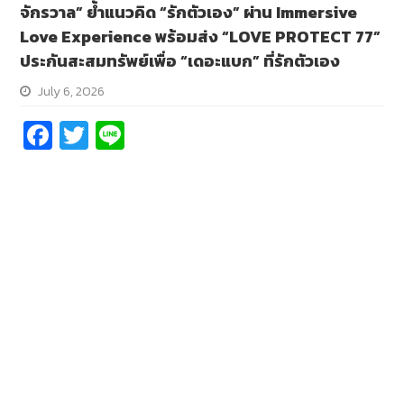
จักรวาล” ย้ำแนวคิด “รักตัวเอง” ผ่าน Immersive
Love Experience พร้อมส่ง “LOVE PROTECT 77”
ประกันสะสมทรัพย์เพื่อ “เดอะแบก” ที่รักตัวเอง
July 6, 2026
Fa
T
Li
ce
wi
n
b
tt
e
o
er
o
k