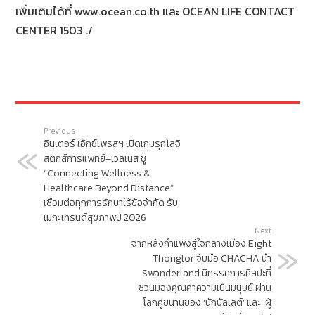
เพิ่มเติมได้ที่ www.ocean.co.th และ OCEAN LIFE CONTACT
CENTER 1503 ./
Previous
อินเตอร์ เอ็กซ์เพรสฯ เปิดเกมรุกโลจิ
สติกส์การแพทย์–เวลเนส ชู
“Connecting Wellness &
Healthcare Beyond Distance”
เชื่อมต่อทุกการรักษาไร้ข้อจำกัด รับ
เมกะเทรนด์สุขภาพปี 2026
Next
จากหลังกำแพงสู่ใจกลางเมือง Eight
Thonglor จับมือ CHACHA นำ
Swanderland นิทรรศการศิลปะที่
ชวนมองคุณค่าความเป็นมนุษย์ ผ่าน
โลกคู่ขนานของ ‘นักบัลเลต์’ และ ‘ผู้