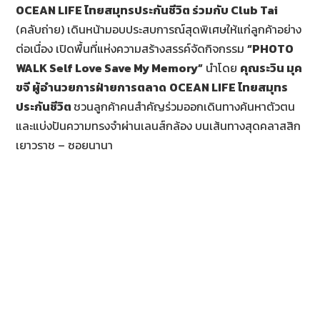
OCEAN LIFE ไทยสมุทรประกันชีวิต ร่วมกับ Club Tai
(คลับถ่าย) เดินหน้ามอบประสบการณ์สุดพิเศษให้แก่ลูกค้าอย่าง
ต่อเนื่อง เปิดพื้นที่แห่งความสร้างสรรค์จัดกิจกรรม
“PHOTO
WALK Self Love Save My Memory”
นำโดย
คุณระวิน มุค
ขจี ผู้อำนวยการฝ่ายการตลาด
OCEAN LIFE ไทยสมุทร
ประกันชีวิต
ชวนลูกค้าคนสำคัญร่วมออกเดินทางค้นหาตัวตน
และแบ่งปันความทรงจำผ่านเลนส์กล้อง บนเส้นทางสุดคลาสสิก
เยาวราช – ซอยนานา