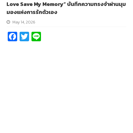
Love Save My Memory” บันทึกความทรงจำผ่านมุม
มองแห่งการรักตัวเอง
May 14, 2026
Fa
T
Li
ce
wi
n
b
tt
e
o
er
o
k