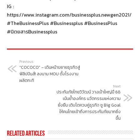
IG :
https://www.instagram.com/businessplus.newgen2021/
#TheBusinessPlus #Businessplus #BusinessPlus
#นิตยสารBusinessplus
Previous
“COCOCO” – เดินหน้าขยายธุรกิจสู่
ฟิลิปปินส์! ลงนาม MOU ตั้งโรงงาน
ผลิตกะทิ
Next
ประกันภัยไทยวิวัฒน์ วางเป้าใหญ่ปี 68
เน้นย้ำองค์กร นวัตกรรมแห่งความ
ยั่งยืน เติบโตควบคู่ธุรกิจ ชู Big Goal
ให้คนไทยเข้าถึงการประกันภัยมากยิ่ง
ขึ้น
Related Articles