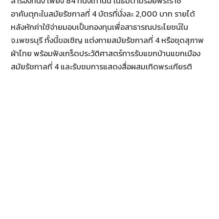
สำรองที่นั่ง เพียง 84 ที่นั่่งเท่านั้น ในธีมตามรอยพระราช
อาคันตุกะในสมัยรัชกาลที่ 4 บัตรที่นั่งละ 2,000 บาท รายได้
หลังหักค่าใช้จ่ายมอบเป็นกองทุนเพื่อสาธารณประโยชน์ใน
จ.เพชรบุรี ทั้งนี้ขอเชิญ แต่งกายสมัยรัชกาลที่ 4 หรือชุดสุภาพ
ผ้าไทย พร้อมฟังเกร็ดประวัติศาสตร์การรับแขกบ้านแขกเมือง
สมัยรัชกาลที่ 4 และรับชมการแสดงสื่อผสมเทิดพระเกียรติ