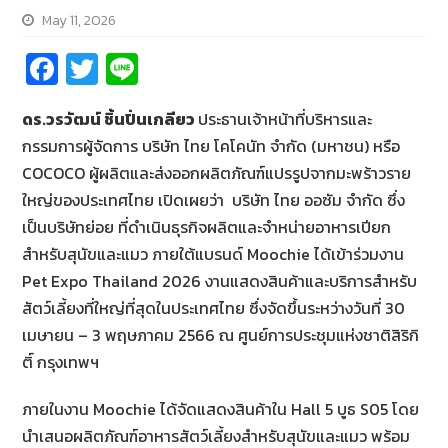
May 11, 2026
Fa
T
Li
ce
wi
n
ดร.วรวัฒน์ ชิ้นปิ่นเกลียว
ประธานเจ้าหน้าที่บริหารและ
b
tt
e
กรรมการผู้จัดการ บริษัท ไทย โคโคนัท จำกัด (มหาชน) หรือ
o
er
COCOCO ผู้ผลิตและส่งออกผลิตภัณฑ์แปรรูปจากมะพร้าวราย
o
ใหญ่ของประเทศไทย เปิดเผยว่า บริษัท ไทย ออซัม จำกัด ซึ่ง
k
เป็นบริษัทย่อย ที่ดำเนินธุรกิจผลิตและจำหน่ายอาหารเปียก
สำหรับสุนัขและแมว ภายใต้แบรนด์ Moochie ได้เข้าร่วมงาน
Pet Expo Thailand 2026 งานแสดงสินค้าและบริการสำหรับ
สัตว์เลี้ยงที่ใหญ่ที่สุดในประเทศไทย ซึ่งจัดขึ้นระหว่างวันที่ 30
เมษายน – 3 พฤษภาคม 2566 ณ ศูนย์การประชุมแห่งชาติสิริกิ
ติ์ กรุงเทพฯ
ภายในงาน Moochie ได้จัดแสดงสินค้าใน Hall 5 บูธ S05 โดย
นำเสนอผลิตภัณฑ์อาหารสัตว์เลี้ยงสำหรับสุนัขและแมว พร้อม