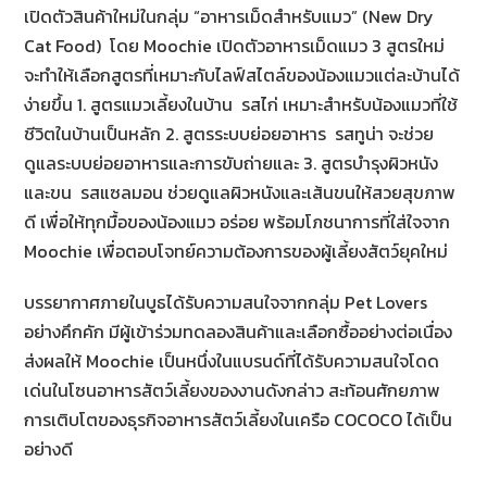
เปิดตัวสินค้าใหม่ในกลุ่ม “อาหารเม็ดสำหรับแมว” (New Dry
Cat Food) โดย Moochie เปิดตัวอาหารเม็ดแมว 3 สูตรใหม่
จะทำให้เลือกสูตรที่เหมาะกับไลฟ์สไตล์ของน้องแมวแต่ละบ้านได้
ง่ายขึ้น 1. สูตรแมวเลี้ยงในบ้าน รสไก่ เหมาะสำหรับน้องแมวที่ใช้
ชีวิตในบ้านเป็นหลัก 2. สูตรระบบย่อยอาหาร รสทูน่า จะช่วย
ดูแลระบบย่อยอาหารและการขับถ่ายและ 3. สูตรบำรุงผิวหนัง
และขน รสแซลมอน ช่วยดูแลผิวหนังและเส้นขนให้สวยสุขภาพ
ดี เพื่อให้ทุกมื้อของน้องแมว อร่อย พร้อมโภชนาการที่ใส่ใจจาก
Moochie เพื่อตอบโจทย์ความต้องการของผู้เลี้ยงสัตว์ยุคใหม่
บรรยากาศภายในบูธได้รับความสนใจจากกลุ่ม Pet Lovers
อย่างคึกคัก มีผู้เข้าร่วมทดลองสินค้าและเลือกซื้ออย่างต่อเนื่อง
ส่งผลให้ Moochie เป็นหนึ่งในแบรนด์ที่ได้รับความสนใจโดด
เด่นในโซนอาหารสัตว์เลี้ยงของงานดังกล่าว สะท้อนศักยภาพ
การเติบโตของธุรกิจอาหารสัตว์เลี้ยงในเครือ COCOCO ได้เป็น
อย่างดี